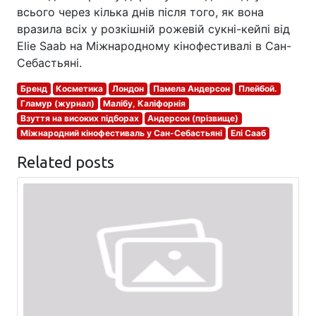
всього через кілька днів після того, як вона
вразила всіх у розкішній рожевій сукні-кейпі від
Elie Saab на Міжнародному кінофестивалі в Сан-
Себастьяні.
Бренд
Косметика
Лондон
Памела Андерсон
Плейбой.
Гламур (журнал)
Малібу, Каліфорнія
Взуття на високих підборах
Андерсон (прізвище)
Міжнародний кінофестиваль у Сан-Себастьяні
Елі Сааб
Related posts