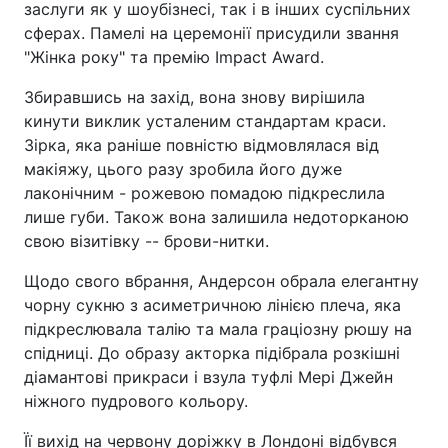
заслуги як у шоубізнесі, так і в інших суспільних
сферах. Памелі на церемонії присудили звання
"Жінка року" та премію Impact Award.
Збиравшись на захід, вона знову вирішила
кинути виклик усталеним стандартам краси.
Зірка, яка раніше повністю відмовлялася від
макіяжу, цього разу зробила його дуже
лаконічним - рожевою помадою підкреслила
лише губи. Також вона залишила недоторканою
свою візитівку -- брови-нитки.
Щодо свого вбрання, Андерсон обрала елегантну
чорну сукню з асиметричною лінією плеча, яка
підкреслювала талію та мала граціозну рюшу на
спідниці. До образу акторка підібрала розкішні
діамантові прикраси і взула туфлі Мері Джейн
ніжного пудрового кольору.
Її вихід на червону доріжку в Лондоні відбувся