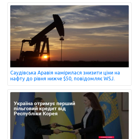
Саудівська Аравія намірилася знизити ціни на
нафту до рівня нижче $50, повідомляє WSJ.