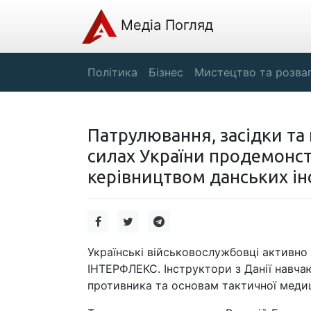
Медіа Погляд
Політика
Бізнес
Мистецтво та розва
Патрулювання, засідки та
силах України продемонст
керівництвом данських інс
Українські військовослужбовці активно
ІНТЕРФЛЕКС. Інструктори з Данії навчаю
противника та основам тактичної меди