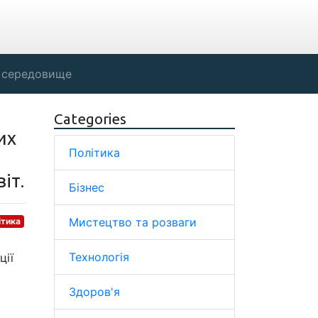
 середовище
Categories
их
Політика
іт.
Бізнес
Мистецтво та розваги
ітика
Технологія
ції
Здоров'я