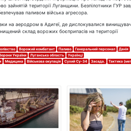
во зайнятій території Луганщини. Безпілотники ГУР за
абезпечував паливом війська агресора.
таки на аеродром в Адигеї, де дислокувалися винищувач
 знищений склад ворожих боєприпасів на території
олівство
Ворожий комбатант
Паливо
Генеральний персонал
Данія
оборони України
Луганська область
Українці
м
Медицина
Військова окупація
Сухий Су-34
Засада.
Тактика (ме