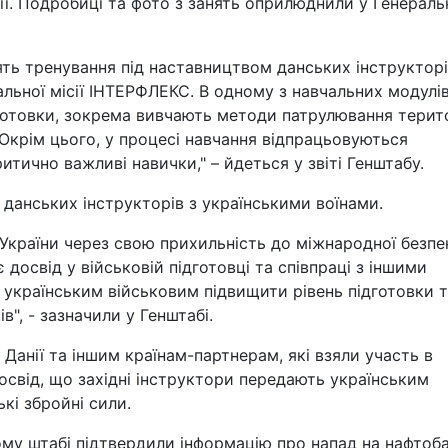
ії. Подробиці та фото з занять оприлюднили у Генерал
ять тренування під наставництвом данських інструкторі
альної місії ІНТЕРФЛЕКС. В одному з навчальних модулі
готовки, зокрема вивчають методи патрулювання терито
. Окрім цього, у процесі навчання відпрацьовуються
итично важливі навички," – йдеться у звіті Генштабу.
 данських інструкторів з українськими воїнами.
 України через свою прихильність до міжнародної безпе
є досвід у військовій підготовці та співпраці з іншими
 українським військовим підвищити рівень підготовки 
", - зазначили у Генштабі.
 Данії та іншим країнам-партнерам, які взяли участь в
освід, що західні інструктори передають українським
кі збройні сили.
му штабі підтвердили інформацію про напад на нафтоба