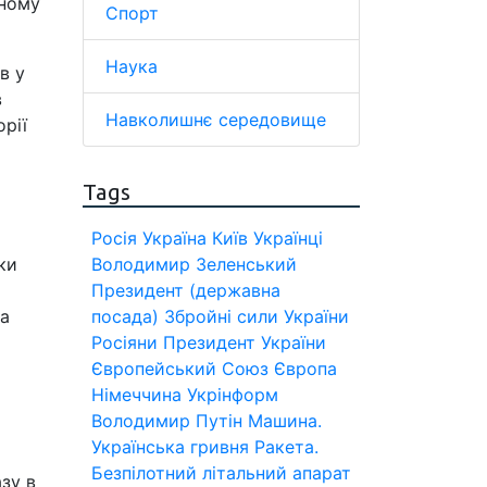
ьному
Спорт
Наука
в у
в
Навколишнє середовище
рії
Tags
Росія
Україна
Київ
Українці
ки
Володимир Зеленський
Президент (державна
та
посада)
Збройні сили України
Росіяни
Президент України
Європейський Союз
Європа
Німеччина
Укрінформ
Володимир Путін
Машина.
Українська гривня
Ракета.
Безпілотний літальний апарат
зу в