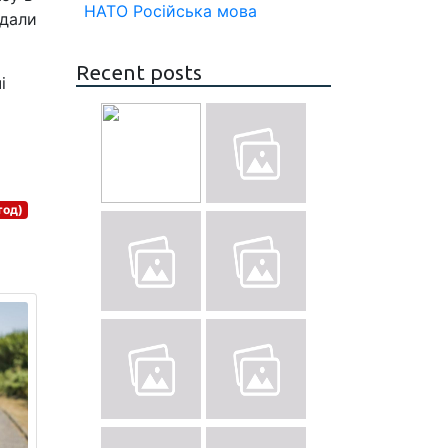
НАТО
Російська мова
вдали
Recent posts
і
тод)