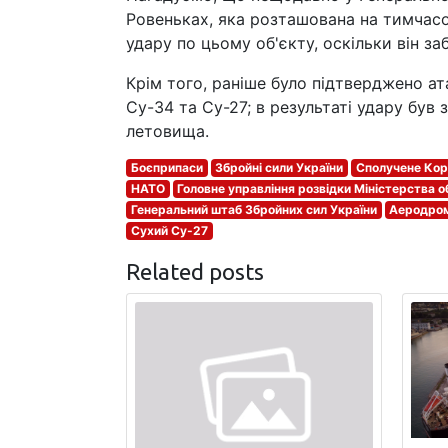
Ровеньках, яка розташована на тимчасо
удару по цьому об'єкту, оскільки він з
Крім того, раніше було підтверджено а
Су-34 та Су-27; в результаті удару був
летовища.
Боєприпаси
Збройні сили України
Сполучене Кор
НАТО
Головне управління розвідки Міністерства 
Генеральний штаб Збройних сил України
Аеродро
Сухий Су-27
Related posts