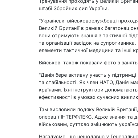
Тренування проходять у Великій Британ
штабі Збройних сил України.
"Українські військовослужбовці проход
Великій Британії в рамках багатонаціон
вони отримують знання з тактичної під
та організації засідок на супротивника
елементи тактичної медицини та інші кр
Військові також показали фото з занять
"Данія бере активну участь у підтримці
та стабільності. Як член НАТО, Данія ма
країнами. Їхні інструктори допомагають
ефективності в умовах сучасних викликів
Там висловили подяку Великій Британії,
операції ІНТЕРФЛЕКС. Адже знання та д
військовим, суттєво зміцнюють українсь
Нагадуємо, що нещодавно у Генерально