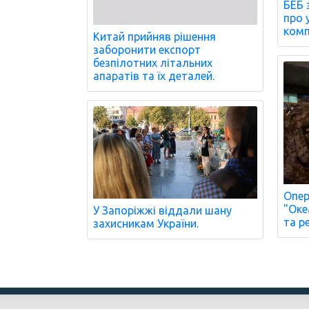
БЕБ 
про 
комп
Китай прийняв рішення
заборонити експорт
безпілотних літальних
апаратів та їх деталей.
Опер
"Оке
У Запоріжжі віддали шану
та ре
захисникам України.