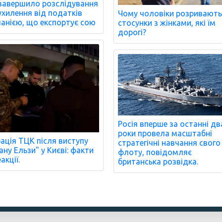
завершило розслідування
ухилення від податків
Чому чоловіки розривают
анією, що експортує сою
стосунки з жінками, які їм
дорогі?
Росія вперше за останні дв
роки провела масштабні
ація ТЦК після виступу
стратегічні навчання свого
ану Ельзи" у Києві: факти
флоту, повідомляє
акції.
британська розвідка.