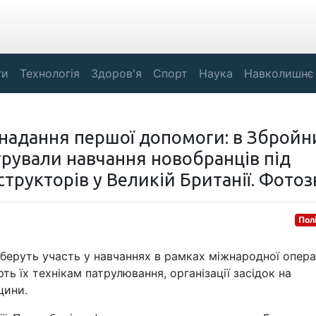
ги
Технологія
Здоров'я
Спорт
Наука
Навколишнє
 надання першої допомоги: в Збройн
рували навчання новобранців під
трукторів у Великій Британії. Фотозв
Пол
 беруть участь у навчаннях в рамках міжнародної опера
ть їх технікам патрулювання, організації засідок на
цини.