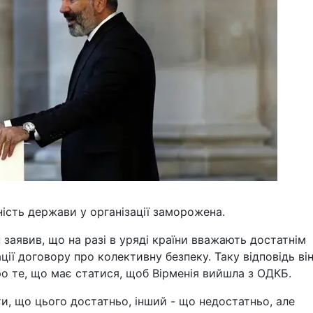
ність держави у організації заморожена.
 заявив, що на разі в уряді країни вважають достатнім
ії договору про колективну безпеку. Таку відповідь ві
ро те, що має статися, щоб Вірменія вийшла з ОДКБ.
, що цього достатньо, інший - що недостатньо, але