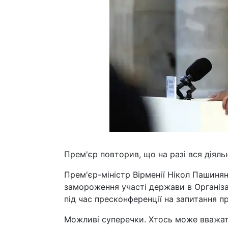
Прем'єр повторив, що на разі вся діяль
Прем'єр-міністр Вірменії Нікол Пашинян
замороження участі держави в Організац
під час пресконференції на запитання п
Можливі суперечки. Хтось може вважати