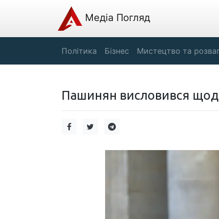
Медіа Погляд
Політика
Бізнес
Мистецтво та розва
Пашинян висловився щодо