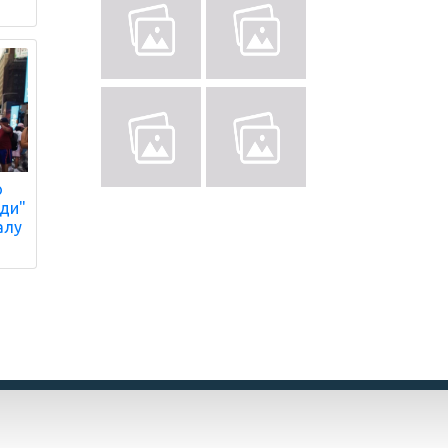
ю
нди"
алу