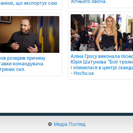
літнього овоча.
анією, що експортує сою
Аліна Гросу виконала пісн
ов розкрив причину
Юрія Шатунова "Білі троя
тавки командувача
і опинилася в центрі сканд
тряних сил.
- Hochu.ua
©
Медіа Погляд