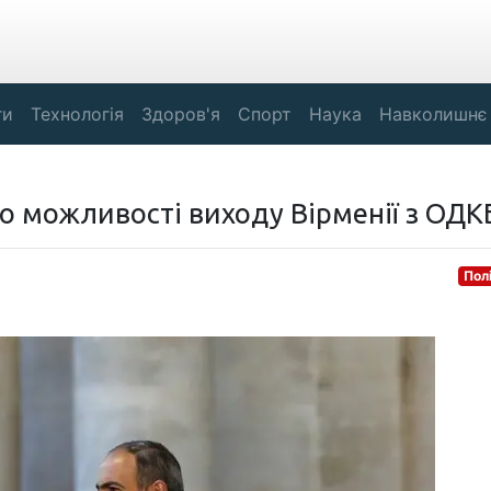
ги
Технологія
Здоров'я
Спорт
Наука
Навколишнє
 можливості виходу Вірменії з ОДК
Пол