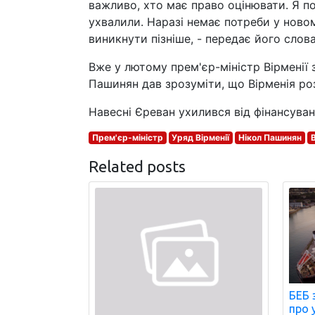
важливо, хто має право оцінювати. Я п
ухвалили. Наразі немає потреби у ново
виникнути пізніше, - передає його сло
Вже у лютому прем'єр-міністр Вірменії 
Пашинян дав зрозуміти, що Вірменія розг
Навесні Єреван ухилився від фінансуван
Прем'єр-міністр
Уряд Вірменії
Нікол Пашинян
Related posts
БЕБ 
про 