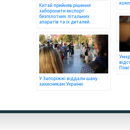
комп
Китай прийняв рішення
заборонити експорт
безпілотних літальних
апаратів та їх деталей.
Умєр
відс
Пові
У Запоріжжі віддали шану
захисникам України.