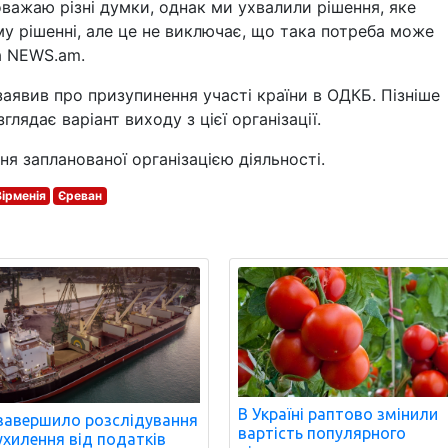
оважаю різні думки, однак ми ухвалили рішення, яке
му рішенні, але це не виключає, що така потреба може
ва NEWS.am.
заявив про призупинення участі країни в ОДКБ. Пізніше
лядає варіант виходу з цієї організації.
ня запланованої організацією діяльності.
Вірменія
Єреван
В Україні раптово змінили
завершило розслідування
вартість популярного
ухилення від податків