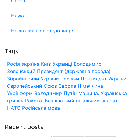
Спорт
Наука
Навколишнє середовище
Tags
Росія
Україна
Київ
Українці
Володимир
Зеленський
Президент (державна посада)
Збройні сили України
Росіяни
Президент України
Європейський Союз
Європа
Німеччина
Укрінформ
Володимир Путін
Машина.
Українська
гривня
Ракета.
Безпілотний літальний апарат
НАТО
Російська мова
Recent posts