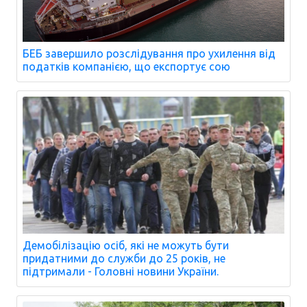
БЕБ завершило розслідування про ухилення від
податків компанією, що експортує сою
Демобілізацію осіб, які не можуть бути
придатними до служби до 25 років, не
підтримали - Головні новини України.