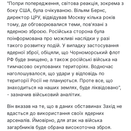
"Попри попередження, світова реакція, зокрема з
боку США, була очікуваною. Вільям Бернс,
директор ЦРУ, відвідував Москву кілька років
тому, де обговорювалися теми, пов'язані з
ядерною зброєю. Російська сторона була
поінформована про можливі наслідки у разі
такого розвитку подій. У випадку застосування
ядерної зброї, обіцяли, що Чорноморський флот
РФ буде знищено, а також російські війська на
тимчасово окупованих територіях. Водночас
наголошувалося, що удари у відповідь по
території Росії не плануються. Проте все, що
знаходиться на наших землях, буде ліквідовано",
- зазначив військовий аналітик.
Він вказав на те, що в даних обставинах Захід не
вдасться до використання своїх ядерних
арсеналів. Ймовірно, для атак на війська
загарбників буде обрана високоточна зброя.