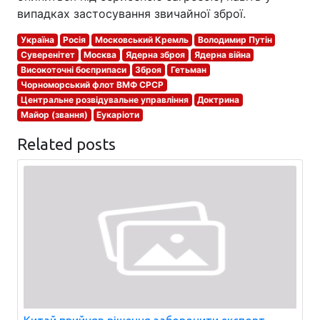
випадках застосування звичайної зброї.
Україна
Росія
Московський Кремль
Володимир Путін
Суверенітет
Москва
Ядерна зброя
Ядерна війна
Високоточні боєприпаси
Зброя
Гетьман
Чорноморський флот ВМФ СРСР
Центральне розвідувальне управління
Доктрина
Майор (звання)
Еукаріоти
Related posts