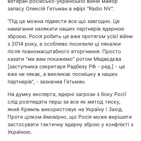
ветеран російсько-української війни майор
запасу Олексій Гетьман в ефірі "Radio NV".
"Під це можна підвести все що завгодно. Це
намагання налякати наших партнерів ядерною
зброєю. Росія робить це вже протягом усієї війни
з 2014 року, а особливо посилили ці лякалки
після повномасштабного вторгнення. Просто
казати "ми вам покажемо" ротом Медвєдєва
[заступника секретаря Радбезу РФ - ред.] - це
вже не лякає, а викликає посмішку в наших
партнерів", - зазначив Гетьман.
На думку експерта, ядерні загрози з боку Росії
слід розглядати перш за все як метод тиску,
який Кремль використовує на Україну і Захід.
Проте цілком ймовірно, що Росія може вирішити
застосувати тактичну ядерну зброю у конфлікті з
Україною.