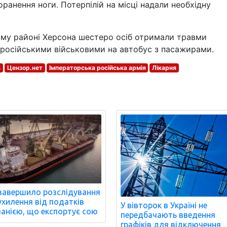
ранення ноги. Потерпілій на місці надали необхідну
ому районі Херсона шестеро осіб отримали травми
 російськими військовими на автобус з пасажирами.
ь
Цензор.нет
Імператорська російська армія
Лікарня
завершило розслідування
ухилення від податків
У вівторок в Україні не
анією, що експортує сою
передбачають введення
графіків для відключення