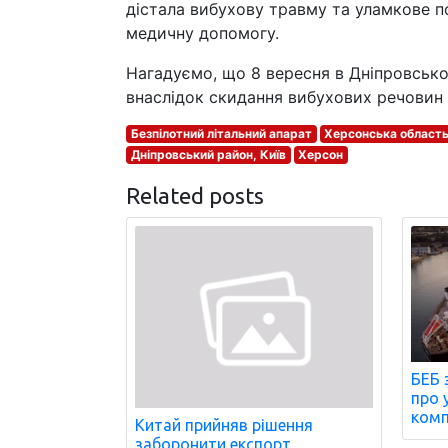
дістала вибухову травму та уламкове по
медичну допомогу.
Нагадуємо, що 8 вересня в Дніпровськ
внаслідок скидання вибухових речовин
Безпілотний літальний апарат
Херсонська област
Дніпровський район, Київ
Херсон
Related posts
БЕБ 
про 
комп
Китай прийняв рішення
заборонити експорт