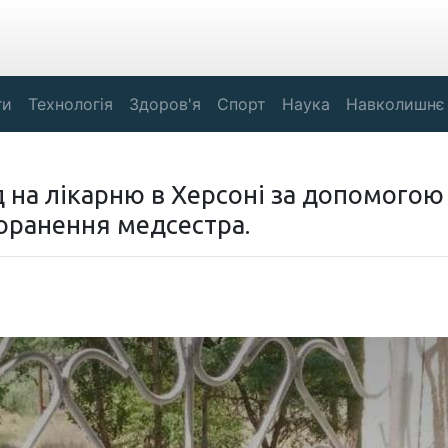
ги
Технологія
Здоров'я
Спорт
Наука
Навколишнє
 на лікарню в Херсоні за допомогою
оранення медсестра.