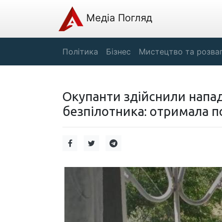
Медіа Погляд
Політика
Бізнес
Мистецтво та розва
Окупанти здійснили напад
безпілотника: отримала п