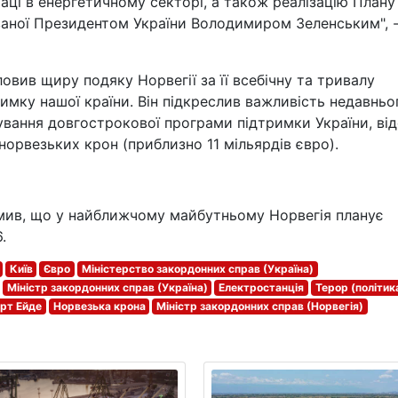
аці в енергетичному секторі, а також реалізацію Плану
аної Президентом України Володимиром Зеленським", 
овив щиру подяку Норвегії за її всебічну та тривалу
римку нашої країни. Він підкреслив важливість недавньо
ування довгострокової програми підтримки України, ві
норвезьких крон (приблизно 11 мільярдів євро).
мив, що у найближчому майбутньому Норвегія планує
.
Київ
Євро
Міністерство закордонних справ (Україна)
Міністр закордонних справ (Україна)
Електростанція
Терор (політик
арт Ейде
Норвезька крона
Міністр закордонних справ (Норвегія)