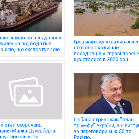
завершило розслідування
Грецький суд ухвалив ріше
ухилення від податків
стосовно колишніх
анією, що експортує сою
посадовців у справі повене
що сталися в 2020 році.
Орбана стривожив "план
й етап скорочень.
тріумфу" України, він вист
анія Марка Цукерберга
за переговори між ЄС та
шує чисельність
Росією.