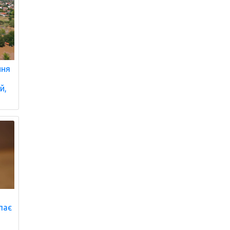
ння
й,
упає