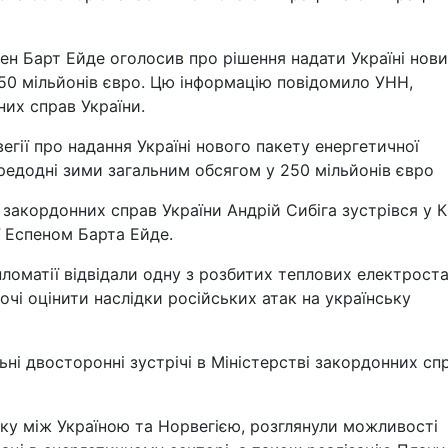
пен Барт Ейде оголосив про рішення надати Україні нов
50 мільйонів євро. Цю інформацію повідомило УНН,
их справ України.
гії про надання Україні нового пакету енергетичної
редодні зими загальним обсягом у 250 мільйонів євро
р закордонних справ України Андрій Сибіга зустрівся у К
ї Еспеном Барта Ейде.
пломатії відвідали одну з розбитих теплових електрост
і очі оцінити наслідки російських атак на українську
ьні двосторонні зустрічі в Міністерстві закордонних сп
мку між Україною та Норвегією, розглянули можливості