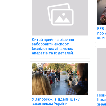
БЕБ 
про 
комп
Китай прийняв рішення
заборонити експорт
безпілотних літальних
апаратів та їх деталей.
Нови
У Запоріжжі віддали шану
Комп
захисникам України.
змен