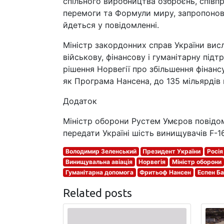
спільного виробництва озброєнь, співпр
перемоги та Формули миру, запропонов
йдеться у повідомленні.
Міністр закордонних справ України висл
військову, фінансову і гуманітарну підт
рішення Норвегії про збільшення фінанс
як Програма Нансена, до 135 мільярдів 
Додаток
Міністр оборони Рустем Умєров повідо
передати Україні шість винищувачів F-16
Володимир Зеленський
Президент України
Росія
Винищувальна авіація
Норвегія
Міністр оборони
Гуманітарна допомога
Фритьоф Нансен
Еспен Б
Related posts