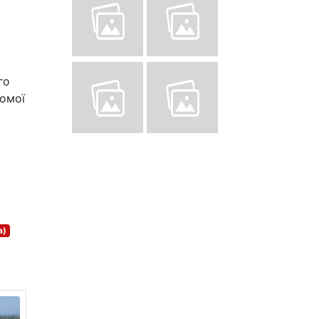
-
го
домої
а)