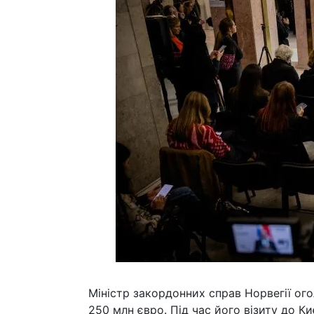
Міністр закордонних справ Норвегії ого
250 млн євро. Під час його візиту до К