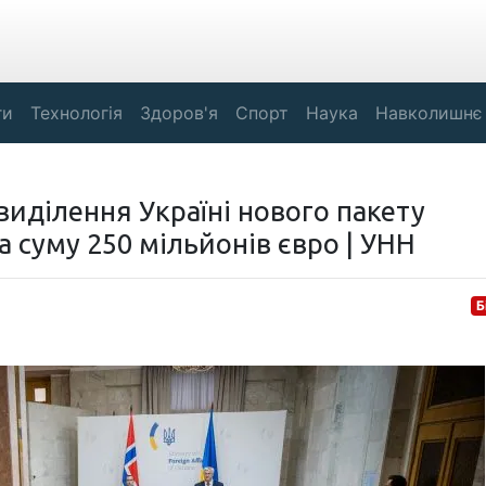
ги
Технологія
Здоров'я
Спорт
Наука
Навколишнє
виділення Україні нового пакету
 суму 250 мільйонів євро | УНН
Б