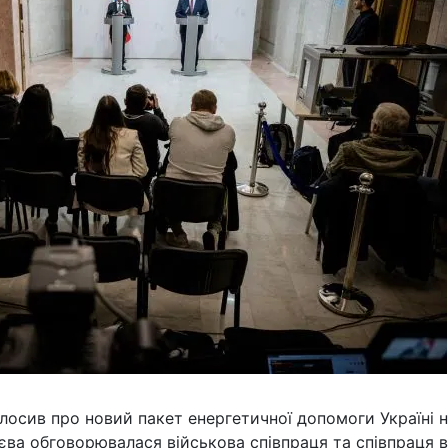
лосив про новий пакет енергетичної допомоги Україні 
иєва обговорювалася військова співпраця та співпраця в