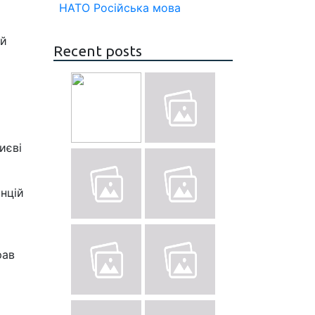
НАТО
Російська мова
ий
Recent posts
иєві
анцій
рав