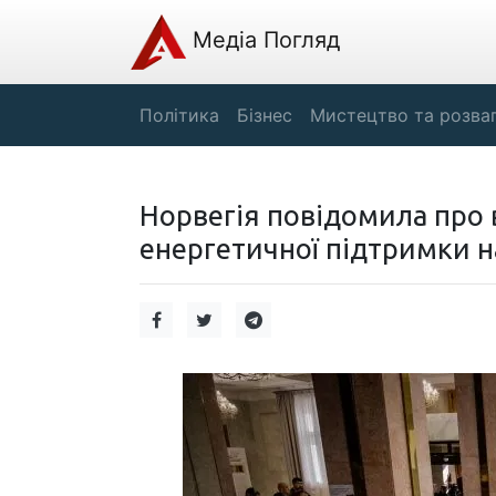
Медіа Погляд
Політика
Бізнес
Мистецтво та розва
Норвегія повідомила про 
енергетичної підтримки на