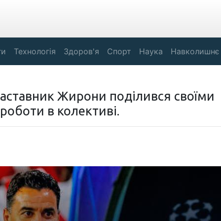
ги
Технологія
Здоров'я
Спорт
Наука
Навколишнє
наставник Жирони поділився своїми
роботи в колективі.