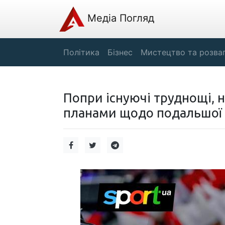
Медіа Погляд
Політика
Бізнес
Мистецтво та розва
Попри існуючі труднощі, 
планами щодо подальшої 