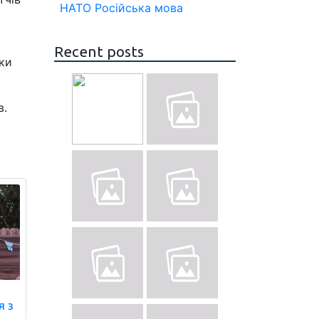
НАТО
Російська мова
Recent posts
ьки
в.
я з