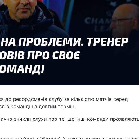
 до рекордсменів клубу за кількістю матчів серед
ся в команді на довгий термін.
тично зникли слухи про те, що інші команди проявляют
свою кар'єру в 'Жироні'. З такою великою кількістю ма