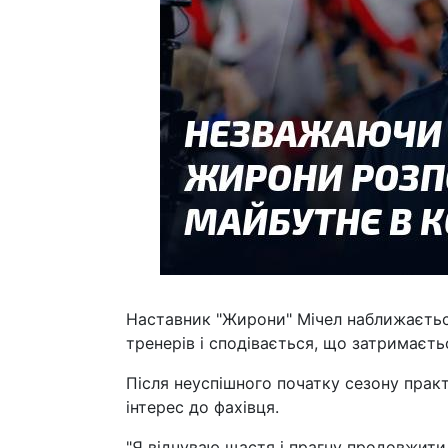
Наставник "Жирони" Мічел наближається
тренерів і сподівається, що затримаєть
Після неуспішного початку сезону прак
інтерес до фахівця.
"Я відчуваю щастя і прагну продовжити 