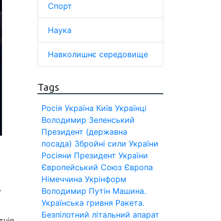
Спорт
Наука
Навколишнє середовище
Tags
Росія
Україна
Київ
Українці
Володимир Зеленський
Президент (державна
посада)
Збройні сили України
Росіяни
Президент України
Європейський Союз
Європа
Німеччина
Укрінформ
ь
Володимир Путін
Машина.
Українська гривня
Ракета.
Безпілотний літальний апарат
тчів