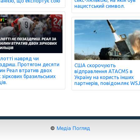
анією, що експортує сою
нацистський символ.
лотті навряд чи
здриш. Протягом десяти
США скорочують
ин Реал втратив двох
відправлення ATACMS в
х зіркових бразильських
Україну на користь інших
ів.
партнерів, повідомляє WSJ
©
Медіа Погляд