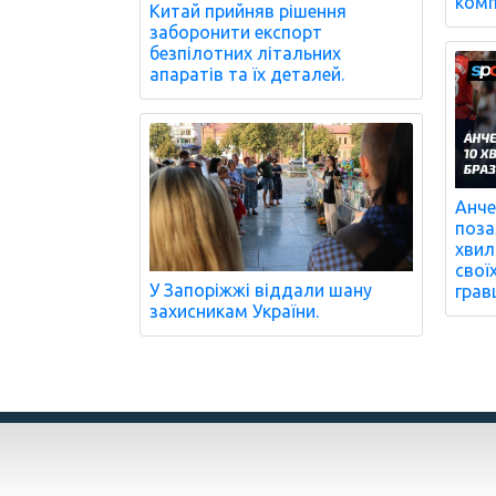
комп
Китай прийняв рішення
заборонити експорт
безпілотних літальних
апаратів та їх деталей.
Анче
поза
хвил
свої
У Запоріжжі віддали шану
гравц
захисникам України.