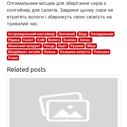
Оптимальним місцем для зберігання сирів є
контейнер для салатів. Завдяки цьому сири не
втратять вологи і збережуть свою свіжість на
тривалий час.
Інтермодальний контейнер
Овочевий
Вода
Холодильник
Рідина
Салат
Хліб
Волога
Кнопка
Запах.
Молочний продукт
Посуд
Оцет
Рушник
Яйце
Бікарбонат натрію
Ложка.
Квашена капуста
Пліснява
Каша
Related posts