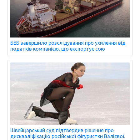
БЕБ завершило розслідування про ухилення від
податків компанією, що експортує сою
Швейцарський суд підтвердив рішення про
дискваліфікацію російської фігуристки Валієвої.