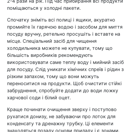
2-4 рази на рік. Під час прибирання всі продукти
поміщаються у холодні пакети.
Спочатку зніміть всі полиці і ящики, акуратно
промийте їх гарячою водою і засобом для миття
посуду вручну, ретельно просушіть і вставте на
місце. Спеціальний засіб для чищення
холодильника можете не купувати, тому що
більшість виробників рекомендують
використовувати саме теплу воду і мийний засіб
для посуду. Слід уникати хімічних спреїв і рідин з
різким запахом, тому що вони можуть
переноситися на продукти. Щоб очистити стійкі
забруднення, спробуйте додати до води ложку
харчової соди і білий оцет.
Краще починати очищення зверху і поступово
рухатися донизу, не забуваючи про лоток для
конденсату та дренажну трубку. Ці елементи
знаходяться позаду основи приладу і є зонами,