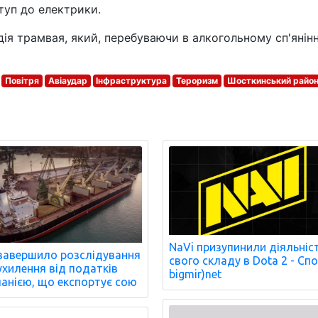
туп до електрики.
ія трамвая, який, перебуваючи в алкогольному сп'янінн
Повітря
Авіаудар
Інфраструктура
Тероризм
Шосткинський райо
NaVi призупинили діяльніс
завершило розслідування
свого складу в Dota 2 - Сп
ухилення від податків
bigmir)net
анією, що експортує сою