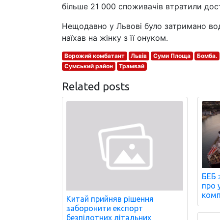
більше 21 000 споживачів втратили дос
Нещодавно у Львові було затримано вод
наїхав на жінку з її онуком.
Ворожий комбатант
Львів
Суми Площа
Бомба.
Сумський район
Трамвай
Related posts
БЕБ 
про 
комп
Китай прийняв рішення
заборонити експорт
безпілотних літальних