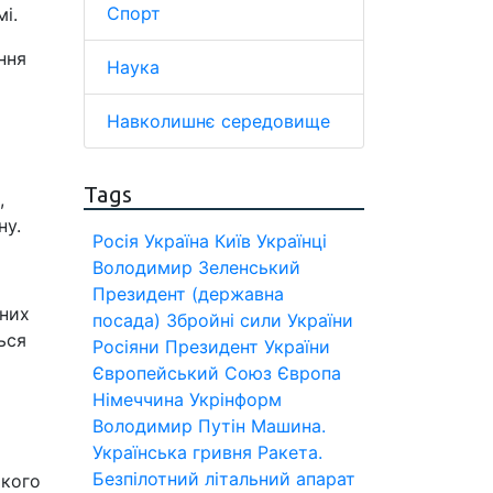
Спорт
і.
ння
Наука
Навколишнє середовище
Tags
,
ну.
Росія
Україна
Київ
Українці
Володимир Зеленський
Президент (державна
дних
посада)
Збройні сили України
ься
Росіяни
Президент України
Європейський Союз
Європа
Німеччина
Укрінформ
Володимир Путін
Машина.
Українська гривня
Ракета.
Безпілотний літальний апарат
якого