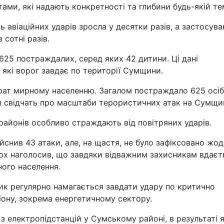
ми, які надають конкретності та глибини будь-якій тем
ь авіаційних ударів зросла у десятки разів, а застосува
сотні разів.
625 постраждалих, серед яких 42 дитини. Ці дані
 які ворог завдає по території Сумщини.
втрат мирному населенню. Загалом постраждало 625 осіб
и свідчать про масштаби терористичних атак на Сумщи
айонів особливо страждають від повітряних ударів.
йснив 43 атаки, але, на щастя, не було зафіксовано жо
ртюх наголосив, що завдяки відважним захисникам вдаєт
ного населення.
к регулярно намагається завдати удару по критично
ону, зокрема енергетичному сектору.
з електропідстанцій у Сумському районі, в результаті 