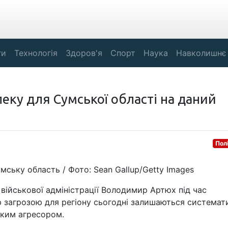
ги
Технологія
Здоров'я
Спорт
Наука
Навколишнє
еку для Сумської області на даний
Пол
ьку область / Фото: Sean Gallup/Getty Images
військової адміністрації Володимир Артюх під час
 загрозою для регіону сьогодні залишаються системат
ьким агресором.