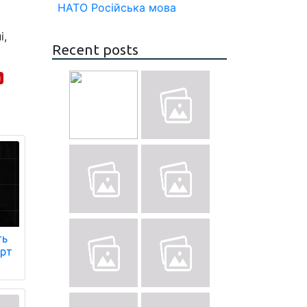
НАТО
Російська мова
і,
Recent posts
н
ть
орт