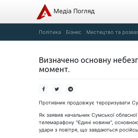
Медіа Погляд
Політика
Бізнес
Мистецтво та розва
Визначено основну небезп
момент.
Противник продовжує тероризувати Сумс
Як заявив начальник Сумської обласної 
телемарафону "Єдині новини", основною
удари з повітря, що завдаються російс