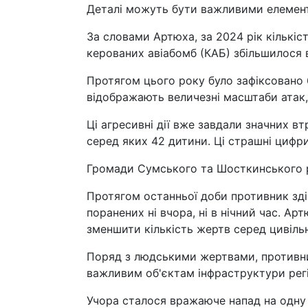
Деталі можуть бути важливими елемента
За словами Артюха, за 2024 рік кількіст
керованих авіабомб (КАБ) збільшилося в 
Протягом цього року було зафіксовано 
відображають величезні масштаби атак,
Ці агресивні дії вже завдали значних 
серед яких 42 дитини. Ці страшні цифр
Громади Сумського та Шосткинського р
Протягом останньої доби противник зді
поранених ні вчора, ні в нічний час. А
зменшити кількість жертв серед цивіль
Поряд з людськими жертвами, противни
важливим об'єктам інфраструктури регі
Учора сталося вражаюче напад на одну 