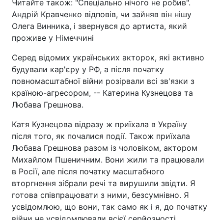
Читайте також: "Спеціально нічого не робив".
Андрій Кравченко відповів, чи зайняв він нішу
Олега Винника, і звернувся до артиста, який
проживе у Німеччині
Серед відомих українських акторок, які активно
будували кар'єру у РФ, а після початку
повномасштабної війни розірвали всі зв'язки з
країною-агресором, -- Катерина Кузнецова та
Любава Грешнова.
Катя Кузнецова відразу ж приїхала в Україну
після того, як почалися події. Також приїхала
Любава Грешнова разом із чоловіком, актором
Михайлом Пшеничним. Вони жили та працювали
в Росії, але після початку масштабного
вторгнення зібрали речі та вирушили звідти. Я
готова співпрацювати з ними, безсумнівно. Я
усвідомлюю, що вони, так само як і я, до початку
війни не усвідомлювали всієї серйозності