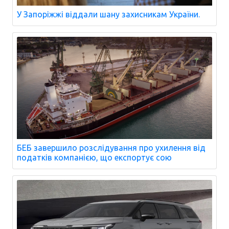
У Запоріжжі віддали шану захисникам України.
БЕБ завершило розслідування про ухилення від
податків компанією, що експортує сою