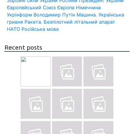
Збройні сили України
Росіяни
Президент України
Європейський Союз
Європа
Німеччина
Укрінформ
Володимир Путін
Машина.
Українська
гривня
Ракета.
Безпілотний літальний апарат
НАТО
Російська мова
Recent posts