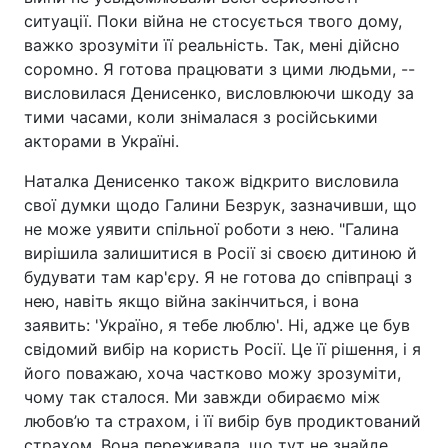
ситуації. Поки війна не стосується твого дому,
важко зрозуміти її реальність. Так, мені дійсно
соромно. Я готова працювати з цими людьми, --
висловилася Денисенко, висловлюючи шкоду за
тими часами, коли знімалася з російськими
акторами в Україні.
Наталка Денисенко також відкрито висловила
свої думки щодо Галини Безрук, зазначивши, що
не може уявити спільної роботи з нею. "Галина
вирішила залишитися в Росії зі своєю дитиною й
будувати там кар'єру. Я не готова до співпраці з
нею, навіть якщо війна закінчиться, і вона
заявить: 'Україно, я тебе люблю'. Ні, адже це був
свідомий вибір на користь Росії. Це її рішення, і я
його поважаю, хоча частково можу зрозуміти,
чому так сталося. Ми завжди обираємо між
любов’ю та страхом, і її вибір був продиктований
страхом. Вона переживала, що тут не знайде