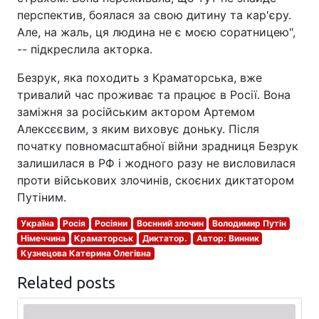
перспектив, боялася за свою дитину та кар'єру.
Але, на жаль, ця людина не є моєю соратницею",
-- підкреслила акторка.
Безрук, яка походить з Краматорська, вже
тривалий час проживає та працює в Росії. Вона
заміжня за російським актором Артемом
Алексєєвим, з яким виховує доньку. Після
початку повномасштабної війни зрадниця Безрук
залишилася в РФ і жодного разу не висловилася
проти військових злочинів, скоєних диктатором
Путіним.
Україна
Росія
Росіяни
Воєнний злочин
Володимир Путін
Німеччина
Краматорськ
Диктатор.
Автор: Винник
Кузнецова Катерина Олегівна
Related posts