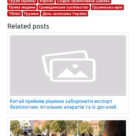
Грузія (країна)
Херсон
Східна Православна Церква
Права людини
Громадянське суспільство
Грузинська мрія
Тбілісі
Грузини
День захисника України
Related posts
Китай прийняв рішення заборонити експорт
безпілотних літальних апаратів та їх деталей.