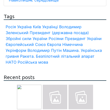
Навколишнє середовище
Tags
Росія
Україна
Київ
Українці
Володимир
Зеленський
Президент (державна посада)
Збройні сили України
Росіяни
Президент України
Європейський Союз
Європа
Німеччина
Укрінформ
Володимир Путін
Машина.
Українська
гривня
Ракета.
Безпілотний літальний апарат
НАТО
Російська мова
Recent posts