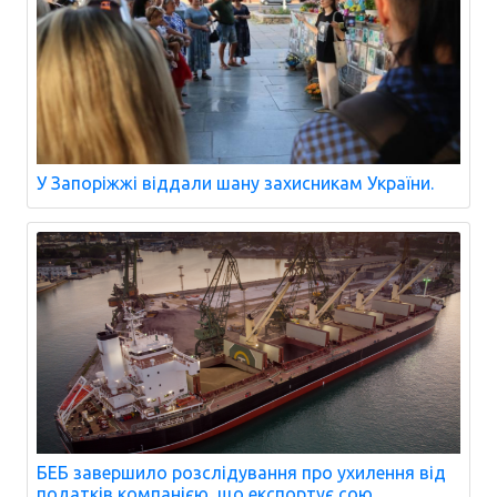
У Запоріжжі віддали шану захисникам України.
БЕБ завершило розслідування про ухилення від
податків компанією, що експортує сою