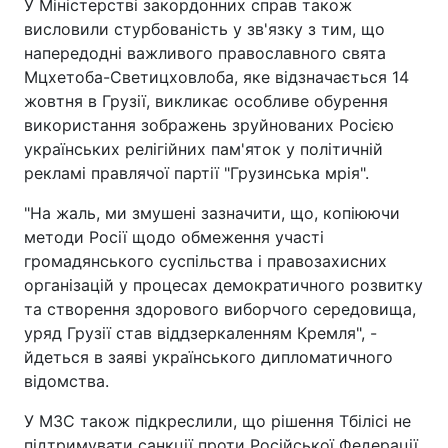
У Міністерстві закордонних справ також
висловили стурбованість у зв'язку з тим, що
напередодні важливого православного свята
Мцхетоба-Светицховлоба, яке відзначається 14
жовтня в Грузії, викликає особливе обурення
використання зображень зруйнованих Росією
українських релігійних пам'яток у політичній
рекламі правлячої партії "Грузинська мрія".
"На жаль, ми змушені зазначити, що, копіюючи
методи Росії щодо обмеження участі
громадянського суспільства і правозахисних
організацій у процесах демократичного розвитку
та створення здорового виборчого середовища,
уряд Грузії став віддзеркаленням Кремля", -
йдеться в заяві українського дипломатичного
відомства.
У МЗС також підкреслили, що рішення Тбілісі не
підтримувати санкції проти Російської Федерації,