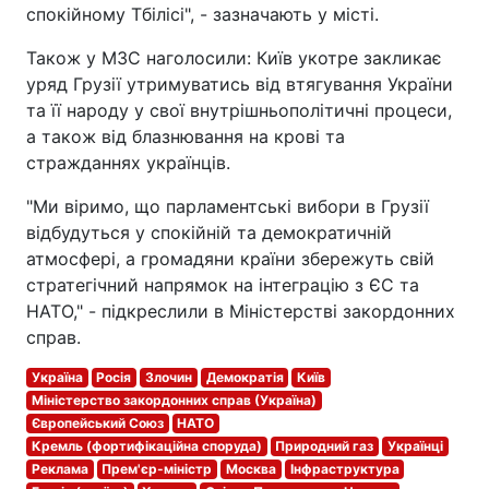
спокійному Тбілісі", - зазначають у місті.
Також у МЗС наголосили: Київ укотре закликає
уряд Грузії утримуватись від втягування України
та її народу у свої внутрішньополітичні процеси,
а також від блазнювання на крові та
стражданнях українців.
"Ми віримо, що парламентські вибори в Грузії
відбудуться у спокійній та демократичній
атмосфері, а громадяни країни збережуть свій
стратегічний напрямок на інтеграцію з ЄС та
НАТО," - підкреслили в Міністерстві закордонних
справ.
Україна
Росія
Злочин
Демократія
Київ
Міністерство закордонних справ (Україна)
Європейський Союз
НАТО
Кремль (фортифікаційна споруда)
Природний газ
Українці
Реклама
Прем'єр-міністр
Москва
Інфраструктура