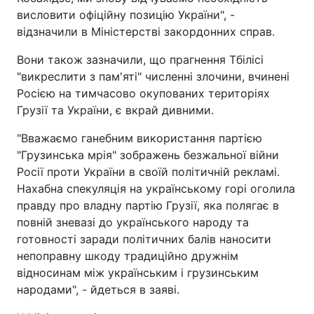
висловити офіційну позицію України", -
відзначили в Міністерстві закордонних справ.
Вони також зазначили, що прагнення Тбілісі
"викреслити з пам'яті" численні злочини, вчинені
Росією на тимчасово окупованих територіях
Грузії та України, є вкрай дивними.
"Вважаємо ганебним використання партією
"Грузинська мрія" зображень безжальної війни
Росії проти України в своїй політичній рекламі.
Нахабна спекуляція на українському горі оголила
правду про владну партію Грузії, яка полягає в
повній зневазі до українського народу та
готовності заради політичних балів наносити
непоправну шкоду традиційно дружнім
відносинам між українським і грузинським
народами", - йдеться в заяві.