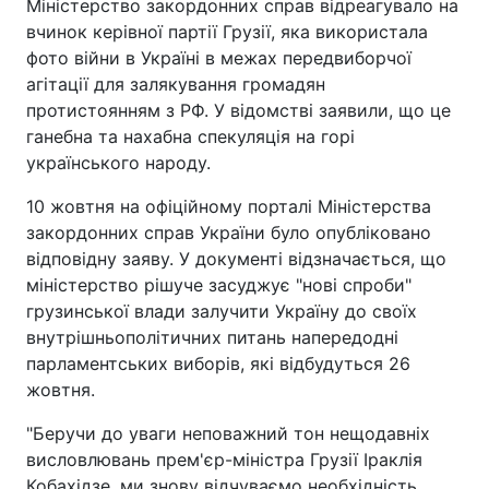
Міністерство закордонних справ відреагувало на
вчинок керівної партії Грузії, яка використала
фото війни в Україні в межах передвиборчої
агітації для залякування громадян
протистоянням з РФ. У відомстві заявили, що це
ганебна та нахабна спекуляція на горі
українського народу.
10 жовтня на офіційному порталі Міністерства
закордонних справ України було опубліковано
відповідну заяву. У документі відзначається, що
міністерство рішуче засуджує "нові спроби"
грузинської влади залучити Україну до своїх
внутрішньополітичних питань напередодні
парламентських виборів, які відбудуться 26
жовтня.
"Беручи до уваги неповажний тон нещодавніх
висловлювань прем'єр-міністра Грузії Іраклія
Кобахідзе, ми знову відчуваємо необхідність