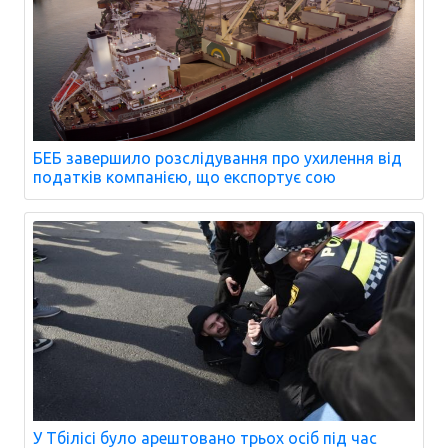
БЕБ завершило розслідування про ухилення від
податків компанією, що експортує сою
У Тбілісі було арештовано трьох осіб під час