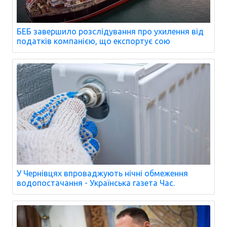
БЕБ завершило розслідування про ухилення від
податків компанією, що експортує сою
У Чернівцях впроваджують нічні обмеження
водопостачання - Українська газета Час.