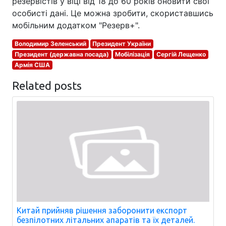
резервістів у віці від 18 до 60 років оновити свої
особисті дані. Це можна зробити, скориставшись
мобільним додатком "Резерв+".
Володимир Зеленський
Президент України
Президент (державна посада)
Мобілізація
Сергій Лещенко
Армія США
Related posts
Китай прийняв рішення заборонити експорт
безпілотних літальних апаратів та їх деталей.