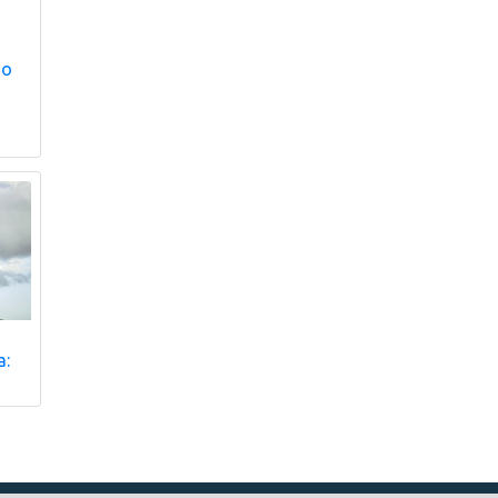
що
a: