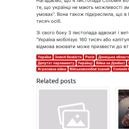
Нагадаємо, що 4 листопада Соломія Боб
те, що українці не мають можливості з
умовах". Вона також підкреслила, що в 
тисяч осіб.
Зі свого боку 3 листопада адвокат і ве
"Україна мобілізує 160 тисяч або капіт
відмова воювати може призвести до вт
Україна
Зниклі безвісти
Росія
Донецька област
Депутат парламенту
Українці
Війна на Донбасі
Агресивна війна
Військовозобов'язаний
Соломія
Related posts