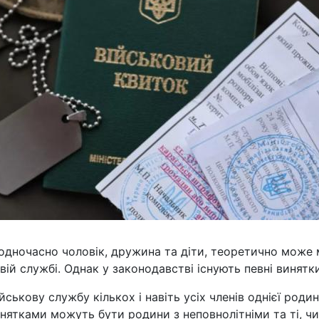
 одночасно чоловік, дружина та діти, теоретично може
вій службі. Однак у законодавстві існують певні винятки
ькову службу кількох і навіть усіх членів однієї родин
Винятками можуть бути родини з неповнолітніми та ті, ч