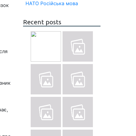
НАТО
Російська мова
язок
Recent posts
ісля
 зник
чає,