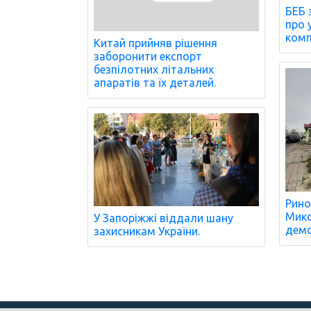
БЕБ 
про 
комп
Китай прийняв рішення
заборонити експорт
безпілотних літальних
апаратів та їх деталей.
Рино
Мико
У Запоріжжі віддали шану
демо
захисникам України.