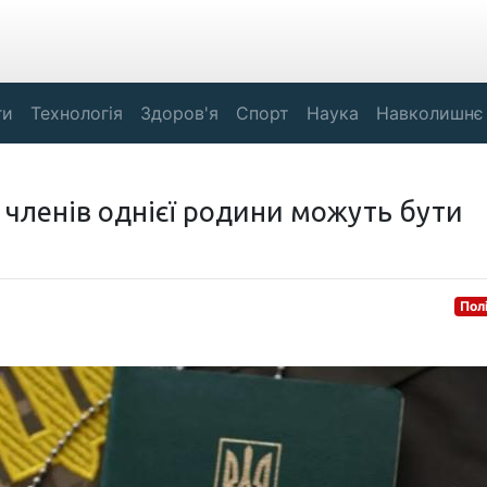
ги
Технологія
Здоров'я
Спорт
Наука
Навколишнє
и членів однієї родини можуть бути
Пол