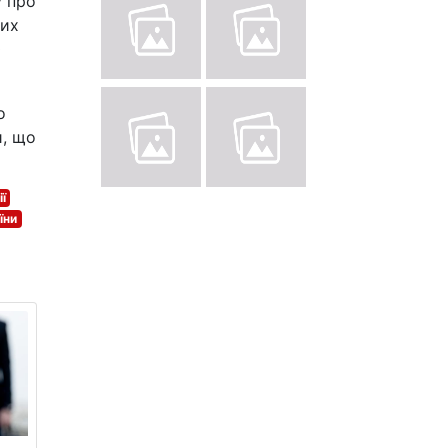
у про
них
0
о
и, що
ї
їни