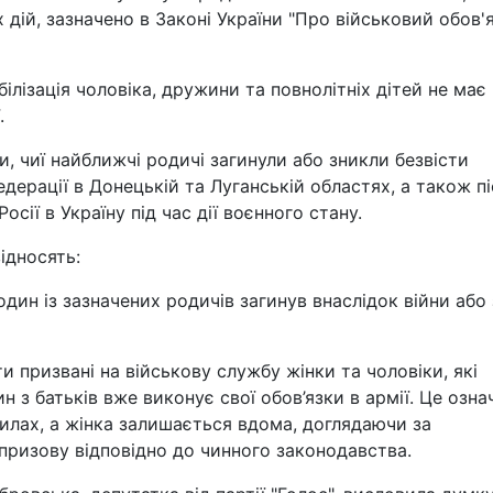
 дій, зазначено в Законі України "Про військовий обов'
ілізація чоловіка, дружини та повнолітніх дітей не має
.
и, чиї найближчі родичі загинули або зникли безвісти
едерації в Донецькій та Луганській областях, а також п
ії в Україну під час дії воєнного стану.
ідносять:
один із зазначених родичів загинув внаслідок війни або
ти призвані на військову службу жінки та чоловіки, які
н з батьків вже виконує свої обов’язки в армії. Це озна
илах, а жінка залишається вдома, доглядаючи за
 призову відповідно до чинного законодавства.