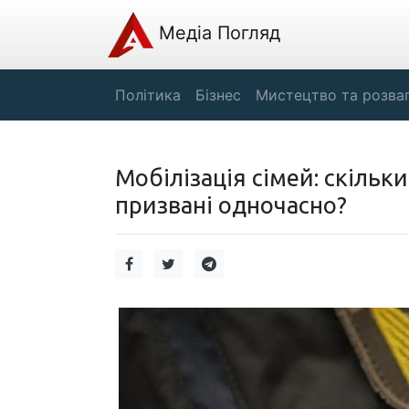
Медіа Погляд
Політика
Бізнес
Мистецтво та розва
Мобілізація сімей: скільк
призвані одночасно?