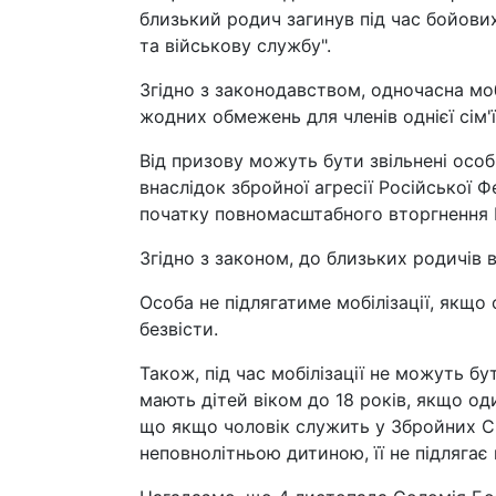
близький родич загинув під час бойових
та військову службу".
Згідно з законодавством, одночасна моб
жодних обмежень для членів однієї сім'ї
Від призову можуть бути звільнені особ
внаслідок збройної агресії Російської Ф
початку повномасштабного вторгнення Рос
Згідно з законом, до близьких родичів в
Особа не підлягатиме мобілізації, якщо 
безвісти.
Також, під час мобілізації не можуть бу
мають дітей віком до 18 років, якщо оди
що якщо чоловік служить у Збройних С
неповнолітньою дитиною, її не підлягає