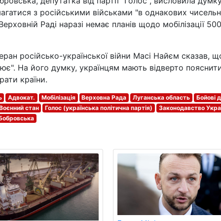
ровська, депутатка від партії "Голос", висловила думк
магатися з російськими військами "в однакових чисель
Верховній Раді наразі немає планів щодо мобілізації 50
теран російсько-української війни Масі Найєм сказав, щ
улює". На його думку, українцям мають відверто пояснит
рати країни.
ь
Адвокат.
Мобілізація
Верховна Рада
Луганська область
Бойові ді
Воєнний стан
Голос (українська політична партія)
Законодавство Укра
 Бобровська