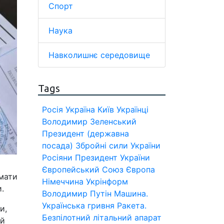
Спорт
Наука
Навколишнє середовище
Tags
Росія
Україна
Київ
Українці
Володимир Зеленський
Президент (державна
посада)
Збройні сили України
Росіяни
Президент України
Європейський Союз
Європа
 мати
Німеччина
Укрінформ
.
Володимир Путін
Машина.
Українська гривня
Ракета.
и,
Безпілотний літальний апарат
ий