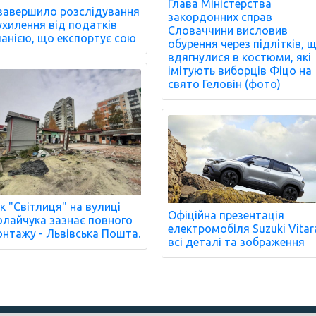
Глава Міністерства
завершило розслідування
закордонних справ
ухилення від податків
Словаччини висловив
анією, що експортує сою
обурення через підлітків, 
вдягнулися в костюми, які
імітують виборців Фіцо на
свято Геловін (фото)
к "Світлиця" на вулиці
Офіційна презентація
лайчука зазнає повного
електромобіля Suzuki Vitar
нтажу - Львівська Пошта.
всі деталі та зображення