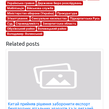
Українська гривня
Державне бюро розслідувань
Мобілізація
Військова служба
Міністерство оборони (Україна)
Прокуратура
Зґвалтування.
Сексуальне насильство
Підкарпатська Русь
Суд
Справедливість
Закарпатська область
Обухівський район
Воловецький район
Володимир-Волинський
Related posts
Китай прийняв рішення заборонити експорт
безпілотних літальних апаратів та їх деталей.