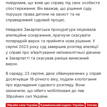
повідомив, що взяв цю справу під своє особисте
спостереження. Він вважав, що рішення суду
порушує права дитини на захист та на
справедливий судовий процес.
Невдовзі Закарпатська прокуратура ініціювала
апеляційне оскарження, прагнучи скасувати
попередній вирок та прийняти нове рішення. У
серпні 2023 року суд завершив розгляд апеляції
у справі про зґвалтування неповнолітньої дівчини
в Закарпатті та скасував раніше винесений
вирок.
В середу, 23 серпня, двоє обвинувачених у справі
досягнувши 18-річного віку, подали клопотання
про відкладення судового розгляду. Вони
зазначили, що нібито мобілізовані до лав
Збройних сил України.
Збройні сили України
Кримінальний кодекс України
Злочин