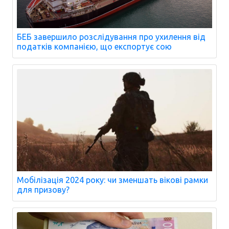
БЕБ завершило розслідування про ухилення від
податків компанією, що експортує сою
Мобілізація 2024 року: чи зменшать вікові рамки
для призову?