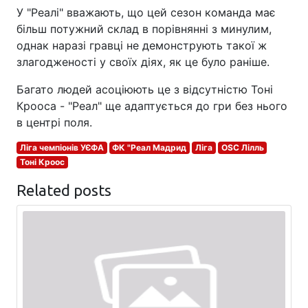
У "Реалі" вважають, що цей сезон команда має
більш потужний склад в порівнянні з минулим,
однак наразі гравці не демонструють такої ж
злагодженості у своїх діях, як це було раніше.
Багато людей асоціюють це з відсутністю Тоні
Крооса - "Реал" ще адаптується до гри без нього
в центрі поля.
Ліга чемпіонів УЄФА
ФК "Реал Мадрид
Ліга
OSC Лілль
Тоні Кроос
Related posts