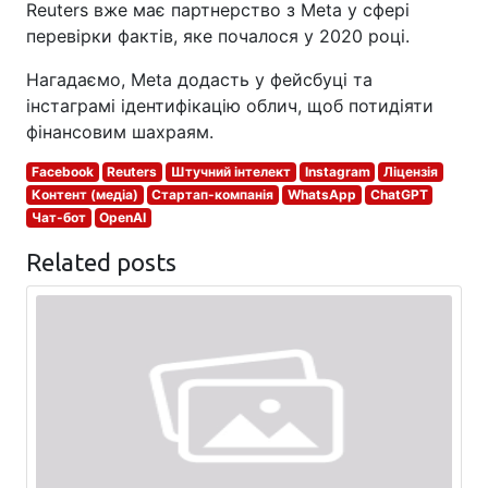
Reuters вже має партнерство з Meta у сфері
перевірки фактів, яке почалося у 2020 році.
Нагадаємо, Meta додасть у фейсбуці та
інстаграмі ідентифікацію облич, щоб потидіяти
фінансовим шахраям.
Facebook
Reuters
Штучний інтелект
Instagram
Ліцензія
Контент (медіа)
Стартап-компанія
WhatsApp
ChatGPT
Чат-бот
OpenAI
Related posts