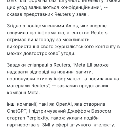
їхніх платформ на базі штучного інтелекту. Умови
цих угод залишаються конфіденційними", --
сказав представник Reuters у заяві.
Згідно з повідомленнями Axios, яке вперше
озвучило цю інформацію, агентство Reuters
отримає винагороду за можливість
використання свого журналістського контенту в
межах довгострокової угоди.
Завдяки співпраці з Reuters, "Meta ШI зможе
надавати відповіді на новинні запити,
пропонуючи стислу інформацію та посилання на
матеріали Reuters", -- зазначив представник
компанії Meta.
Інші компанії, такі як OpenAI, яка створила
ChatGPT, і підтримуваний Джеффом Безосом
стартап Perplexity, також уклали подібні
партнерства зі ЗМІ у сфері штучного інтелекту.