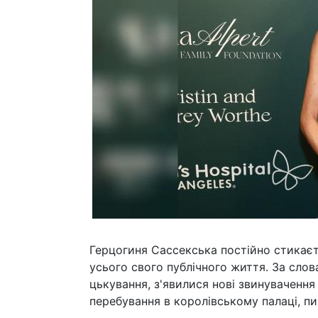
Герцогиня Сассекська постійно стикаєт
усього свого публічного життя. За слов
цькування, з'явилися нові звинувачення п
перебування в королівському палаці, п