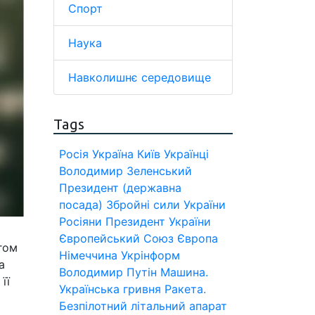
Спорт
Наука
Навколишнє середовище
Tags
Росія
Україна
Київ
Українці
Володимир Зеленський
Президент (державна
посада)
Збройні сили України
Росіяни
Президент України
Європейський Союз
Європа
гом
Німеччина
Укрінформ
а
Володимир Путін
Машина.
її
Українська гривня
Ракета.
Безпілотний літальний апарат