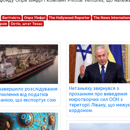
онду Опри Вінфрі і компанії Pivotal Ventures, що належ
Вагітність
Опра Уїнфрі
The Hollywood Reporter
The News Internation
рнія
Остін, штат Техас
Нетаньяху звернувся з
завершило розслідування
проханням про виведення
ухилення від податків
миротворчих сил ООН з
анією, що експортує сою
території Лівану, що межує
кордоном.