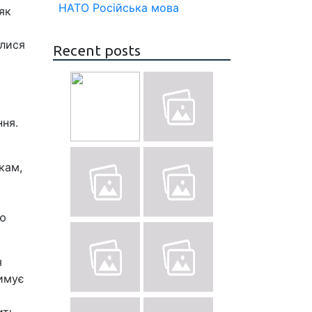
НАТО
Російська мова
як
илися
Recent posts
ння.
кам,
ою
я
римує