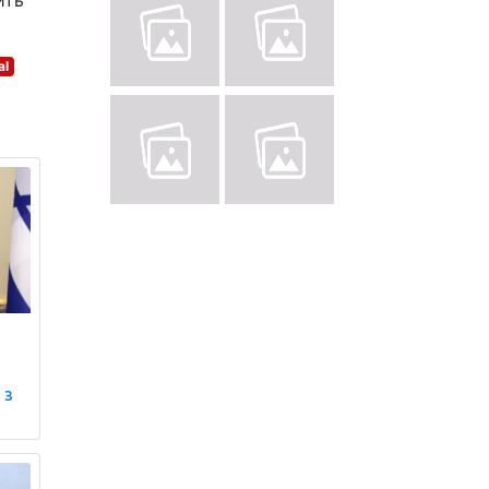
ить
al
 з