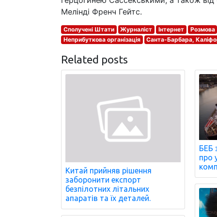
герцогинею Сассекськими, а також від ф
Мелінді Френч Гейтс.
Сполучені Штати
Журналіст
Інтернет
Розмова
Неприбуткова організація
Санта-Барбара, Каліфо
Related posts
БЕБ 
про 
комп
Китай прийняв рішення
заборонити експорт
безпілотних літальних
апаратів та їх деталей.