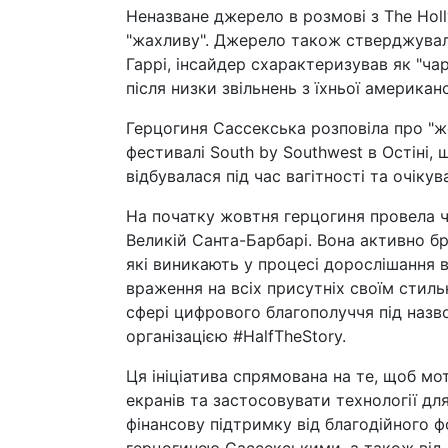
Неназване джерело в розмові з The Hol
"жахливу". Джерело також стверджувало
Гаррі, інсайдер схарактеризував як "чар
після низки звільнень з їхньої американс
Герцогиня Сассекська розповіла про "ж
фестивалі South by Southwest в Остіні, 
відбувалася під час вагітності та очікува
На початку жовтня герцогиня провела час
Великій Санта-Барбарі. Вона активно бр
які виникають у процесі дорослішання в
враження на всіх присутніх своїм стиль
сфері цифрового благополуччя під назво
організацією #HalfTheStory.
Ця ініціатива спрямована на те, щоб мо
екранів та застосовувати технології дл
фінансову підтримку від благодійного ф