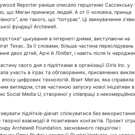
lywood Reporter раніше описало герцогиню Сассекську 
, що Меган принижує людей. А от її чоловіка, принца
івного", але такого, що "потурає". Ці звинувачення з'яв
ької фундації Archewell.
орстоке" цькування в інтернеті днями, виступаючи на
штат Техас. За її словами, більша частина переслідувань
ння двох дітей, Арчі й Лілібет, і навіть після їх народже
тину свого дня з підлітками в організації Girls Inc. у
ала участь в іграх та обговореннях, присвячених викли
 епоху цифрових технологій. Візит Меган, яка справила
ним виглядом, став частиною запуску нової ініціативи в
ю Social Media U, створеної у співпраці з некомерційн
тивувати підлітків-дівчат спілкуватися без використанн
я творчої взаємодії й позитивних контактів. Проект от
онду Archewell Foundation, заснованого герцогом і