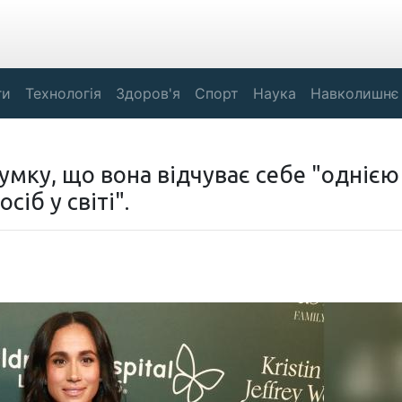
ги
Технологія
Здоров'я
Спорт
Наука
Навколишнє
мку, що вона відчуває себе "однією
іб у світі".