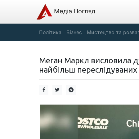
Медіа Погляд
Політика
Бізнес
Мистецтво та розва
Меган Маркл висловила ду
найбільш переслідуваних ос