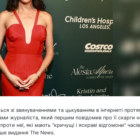
ься зі звинуваченнями та цькуванням в інтернеті протя
ами журналіста, який першим повідомив про її скарги н
роти неї, які мають "кричущі і яскраві відгомони" часів 
ише видання The News.