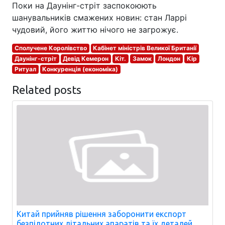
Поки на Даунінг-стріт заспокоюють
шанувальників смажених новин: стан Ларрі
чудовий, його життю нічого не загрожує.
Сполучене Королівство
Кабінет міністрів Великої Британії
Даунінг-стріт
Девід Кемерон
Кіт.
Замок
Лондон
Кір
Ритуал
Конкуренція (економіка)
Related posts
Китай прийняв рішення заборонити експорт
безпілотних літальних апаратів та їх деталей.