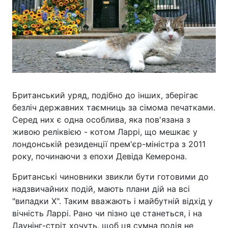
Британський уряд, подібно до інших, зберігає
безліч державних таємниць за сімома печатками.
Серед них є одна особлива, яка пов'язана з
живою реліквією - котом Ларрі, що мешкає у
лондонській резиденції прем'єр-міністра з 2011
року, починаючи з епохи Девіда Кемерона.
Британські чиновники звикли бути готовими до
надзвичайних подій, мають плани дій на всі
"випад­ки Х". Таким вважають і майбутній відхід у
вічність Ларрі. Рано чи пізно це станеться, і на
Даунінг-стріт хочуть, щоб ця сумна подія не