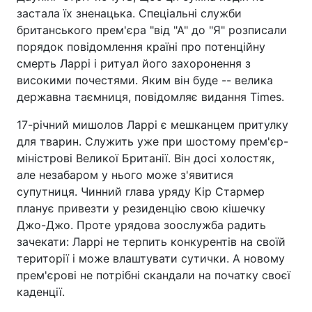
застала їх зненацька. Спеціальні служби
британського прем'єра "від "А" до "Я" розписали
порядок повідомлення країні про потенційну
смерть Ларрі і ритуал його захоронен­ня з
високими почестями. Яким він буде -- велика
державна таємниця, повідомляє видання Times.
17-річний мишолов Ларрі є мешканцем притулку
для тварин. Служить уже при шостому прем'єр-
міністрові Великої Британії. Він досі холостяк,
але незабаром у нього може з'явитися
супутниця. Чинний глава уряду Кір Стармер
планує привезти у резиденцію свою кішечку
Джо-Джо. Проте урядова зоослужба радить
зачекати: Ларрі не терпить конкурентів на своїй
території і може влаштувати сутички. А новому
прем'єрові не потрібні скандали на початку своєї
каденції.