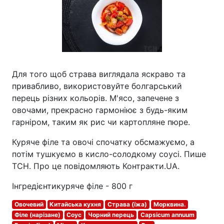
Для того щоб страва виглядала яскраво та
привабливо, використовуйте болгарський
перець різних кольорів. М'ясо, запечене з
овочами, прекрасно гармоніює з будь-яким
гарніром, таким як рис чи картопляне пюре.
Куряче філе та овочі спочатку обсмажуємо, а
потім тушкуємо в кисло-солодкому соусі. Пише
ТСН. Про це повідомляють Контракти.UA.
Інгредієнтикуряче філе - 800 г
Овочевий
Китайська кухня
Страва (їжа)
Морквина.
Філе (нарізане)
Соус
Чорний перець
Capsicum annuum