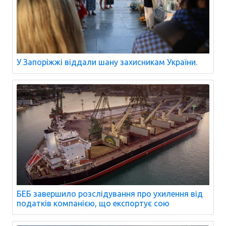
У Запоріжжі віддали шану захисникам України.
БЕБ завершило розслідування про ухилення від
податків компанією, що експортує сою