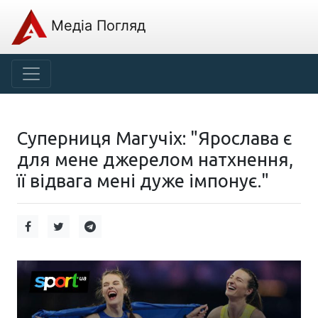
Медіа Погляд
Суперниця Магучіх: "Ярослава є
для мене джерелом натхнення,
її відвага мені дуже імпонує."