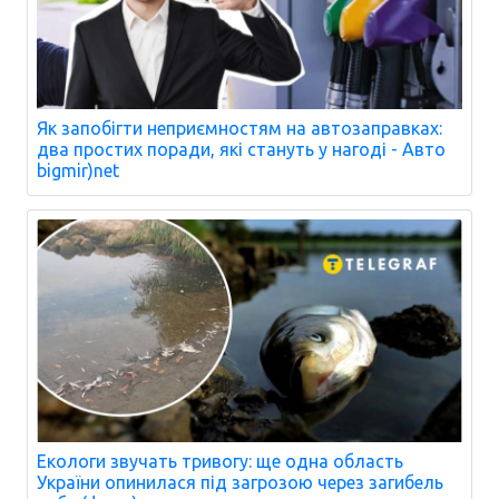
Як запобігти неприємностям на автозаправках:
два простих поради, які стануть у нагоді - Авто
bigmir)net
Екологи звучать тривогу: ще одна область
України опинилася під загрозою через загибель