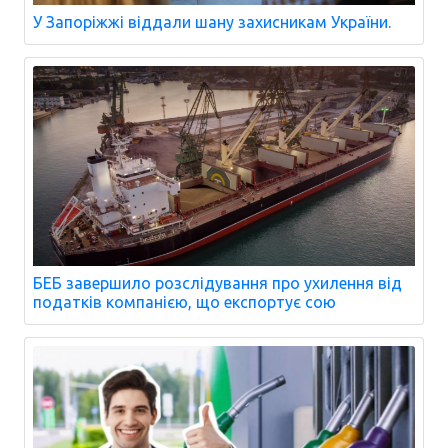
У Запоріжжі віддали шану захисникам України.
БЕБ завершило розслідування про ухилення від
податків компанією, що експортує сою