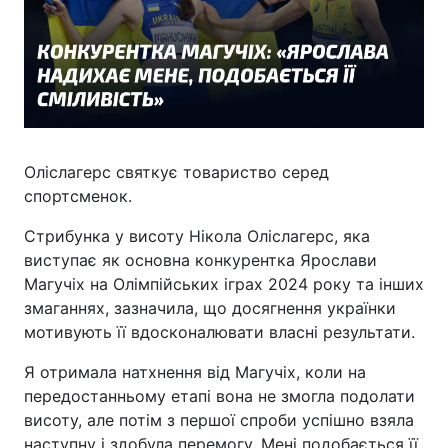
Оліслагерс святкує товариство серед
спортсменок.
Стрибунка у висоту Нікола Оліслагерс, яка
виступає як основна конкурентка Ярослави
Магучіх на Олімпійських іграх 2024 року та інших
змаганнях, зазначила, що досягнення українки
мотивують її вдосконалювати власні результати.
Я отримала натхнення від Магучіх, коли на
передостанньому етапі вона не змогла подолати
висоту, але потім з першої спроби успішно взяла
наступну і здобула перемогу. Мені подобається її