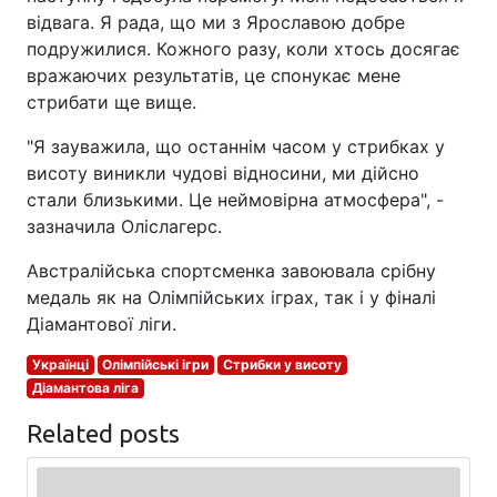
відвага. Я рада, що ми з Ярославою добре
подружилися. Кожного разу, коли хтось досягає
вражаючих результатів, це спонукає мене
стрибати ще вище.
"Я зауважила, що останнім часом у стрибках у
висоту виникли чудові відносини, ми дійсно
стали близькими. Це неймовірна атмосфера", -
зазначила Оліслагерс.
Австралійська спортсменка завоювала срібну
медаль як на Олімпійських іграх, так і у фіналі
Діамантової ліги.
Українці
Олімпійські ігри
Стрибки у висоту
Діамантова ліга
Related posts