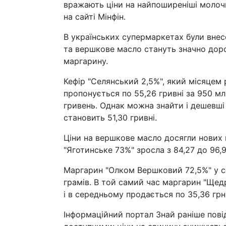
вражають ціни на найпоширеніші молочн
на сайті Мінфін.
В українських супермаркетах були внесе
та вершкове масло стануть значно доро
маргарину.
Кефір "Селянський 2,5%", який місяцем 
пропонується по 55,26 гривні за 950 мл
гривень. Однак можна знайти і дешевші
становить 51,30 гривні.
Ціни на вершкове масло досягли нових 
"Яготинське 73%" зросла з 84,27 до 96,
Маргарин "Олком Вершковий 72,5%" у се
грамів. В той самий час маргарин "Ще
і в середньому продається по 35,36 грн
Інформаційний портал Знай раніше пові