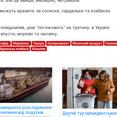
я, але це явище, ймовірно, нетривале.
можуть вразити: за сосиски, сардельки та ковбаски
повідомляв, ціни "потяжчають" на третину: в Україні
капусти, моркви та часнику.
Кефір.
Морквина.
Товари
Супермаркет
Молочний продукт
Свинин
Віденська ковбаса
Шашлик
завершило розслідування
ухилення від податків
Другий тур президентських