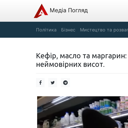
Медіа Погляд
Політика
Бізнес
Мистецтво та розва
Кефір, масло та маргарин
неймовірних висот.