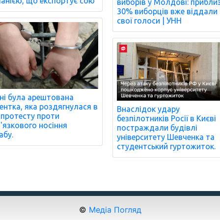
анією, що експортує сою
виборів у Молдові: прибли
30% виборців вже віддали
свої голоси | УНН
ані була арештована
ентка, яка роздягнулася в
Внаслідок удару
 протесту проти
безпілотників Росії в Києві
'язкового носіння
постраждали будівлі
абу.
університету Шевченка та
студентський гуртожиток.
©
Медіа Погляд