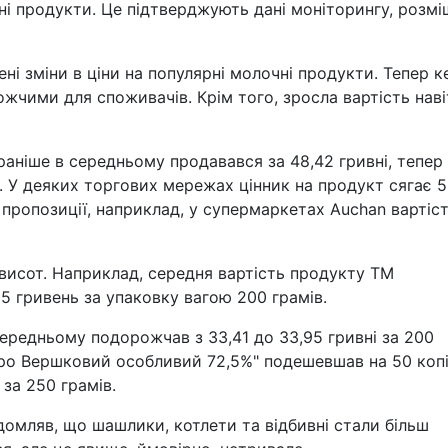
і продукти. Це підтверджують дані моніторингу, розмі
ні зміни в ціни на популярні молочні продукти. Тепер к
жчими для споживачів. Крім того, зросла вартість наві
раніше в середньому продавався за 48,42 гривні, тепер
. У деяких торгових мережах цінник на продукт сягає 
 пропозиції, наприклад, у супермаркетах Auchan вартіс
висот. Наприклад, середня вартість продукту ТМ
95 гривень за упаковку вагою 200 грамів.
редньому подорожчав з 33,41 до 33,95 гривні за 200
дро Вершковий особливий 72,5%" подешевшав на 50 коп
 за 250 грамів.
домляв, що шашлики, котлети та відбивні стали більш