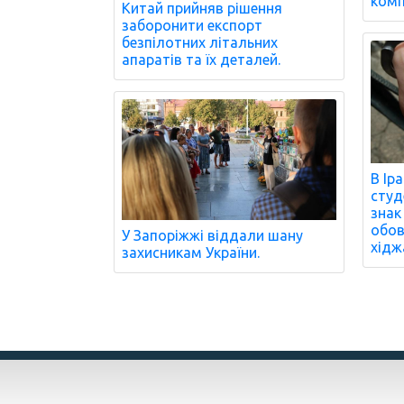
комп
Китай прийняв рішення
заборонити експорт
безпілотних літальних
апаратів та їх деталей.
В Ір
студ
знак
обов
У Запоріжжі віддали шану
хідж
захисникам України.