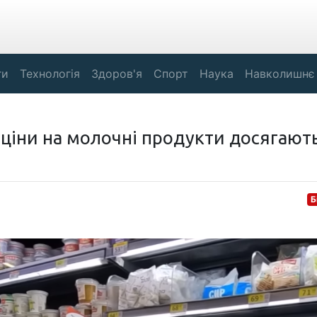
ги
Технологія
Здоров'я
Спорт
Наука
Навколишнє
: ціни на молочні продукти досягают
Б