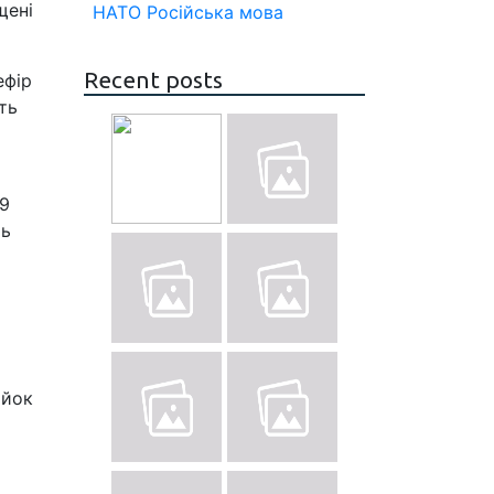
щені
НАТО
Російська мова
Recent posts
ефір
ть
59
ть
ійок