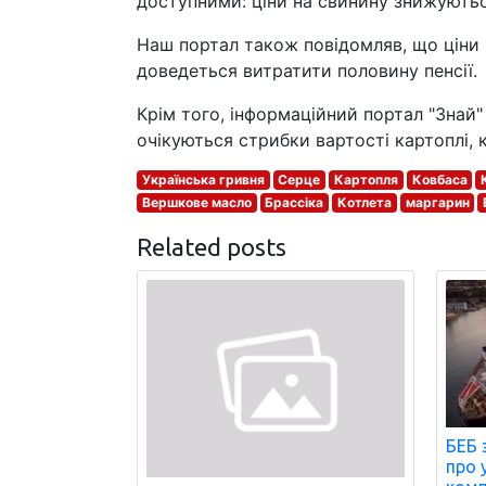
доступними: ціни на свинину знижуютьс
Наш портал також повідомляв, що ціни 
доведеться витратити половину пенсії.
Крім того, інформаційний портал "Знай" 
очікуються стрибки вартості картоплі, 
Українська гривня
Серце
Картопля
Ковбаса
Вершкове масло
Брассіка
Котлета
маргарин
Related posts
БЕБ 
про 