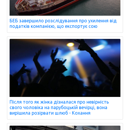
БЕБ завершило розслідування про ухилення від
податків компанією, що експортує сою
Після того як жінка дізналася про невірність
свого чоловіка на парубоцькій вечірці, вона
вирішила розірвати шлюб - Кохання