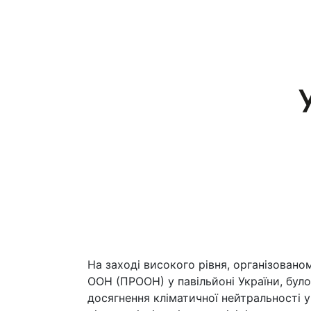
На заході високого рівня, організован
ООН (ПРООН) у павільйоні України, бул
досягнення кліматичної нейтральності у