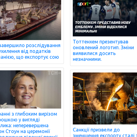
Тоттенхем презентував
завершило розслідування
оновлений логотип. Зміни
ухилення від податків
виявилися досить
анією, що експортує сою
незначними.
ранні з глибоким вирізом
рошкою у вигляді
лика: неперевершена
Санкції призвели до
н Стоун на церемонії
зменшення експорту сталі 
родження відомої премії.