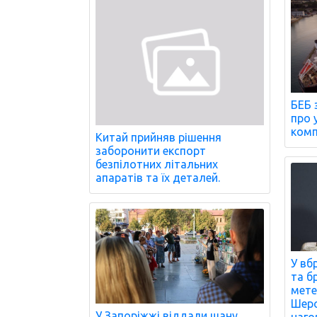
БЕБ 
про 
комп
Китай прийняв рішення
заборонити експорт
безпілотних літальних
апаратів та їх деталей.
У вб
та б
мете
Шеро
У Запоріжжі віддали шану
наго