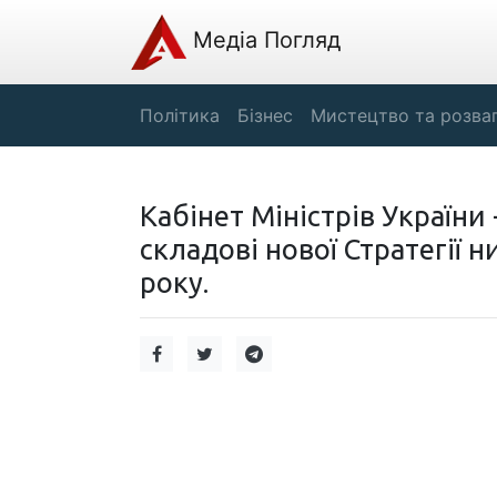
Медіа Погляд
Політика
Бізнес
Мистецтво та розва
Кабінет Міністрів України
складові нової Стратегії 
року.