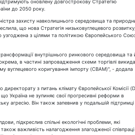
о підтримують оновлену довгострокову Стратегію
аїни до 2050 року.
Міністра захисту навколишнього середовища та природн
реслила, що нова Стратегія низьковуглецевого розвитку
ю узгоджена з цілями та політикою Європейського Союз
рансформації внутрішнього ринкового середовища та 
зокрема, в частині запровадження схеми торгівлі викид
му вуглецевого коригування імпорту (CBAM)", - додала
о директорату з питань клімату Європейської Комісії (
 що Україна не зупиняє свої прогресивні реформи в
ську агресію. Він також запевнив у подальшій підтримці
дови, підкреслив спільні екологічні проблеми, які
а також важливість налагодження злагодженої співпраці