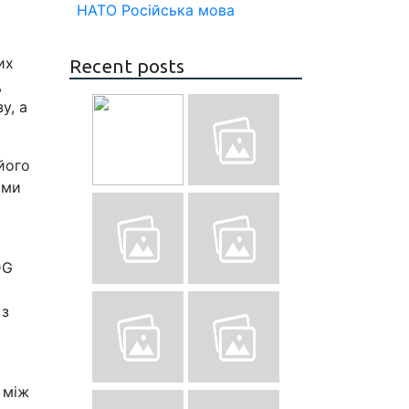
НАТО
Російська мова
их
Recent posts
,
у, а
його
ами
DG
 з
 між