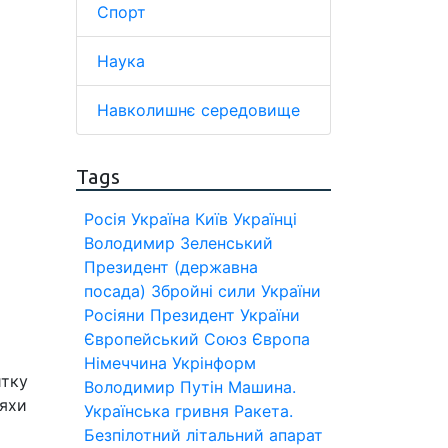
Спорт
Наука
Навколишнє середовище
Tags
Росія
Україна
Київ
Українці
Володимир Зеленський
Президент (державна
посада)
Збройні сили України
Росіяни
Президент України
Європейський Союз
Європа
Німеччина
Укрінформ
итку
Володимир Путін
Машина.
ляхи
Українська гривня
Ракета.
Безпілотний літальний апарат