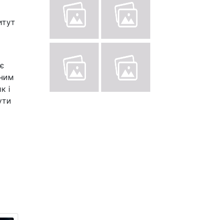
итут
 є
тним
к і
ути