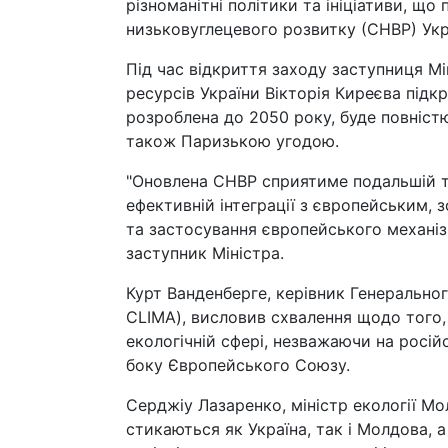
різноманітні політики та ініціативи, щ
низьковуглецевого розвитку (СНВР) Укр
Під час відкриття заходу заступниця 
ресурсів України Вікторія Киреєва підк
розроблена до 2050 року, буде повніст
також Паризькою угодою.
"Оновлена СНВР сприятиме подальшій т
ефективній інтеграції з європейським, 
та застосування європейського механіз
заступник Міністра.
Курт Ванденберге, керівник Генеральног
CLIMA), висловив схвалення щодо того,
екологічній сфері, незважаючи на росій
боку Європейського Союзу.
Серджіу Лазаренко, міністр екології Мол
стикаються як Україна, так і Молдова, 