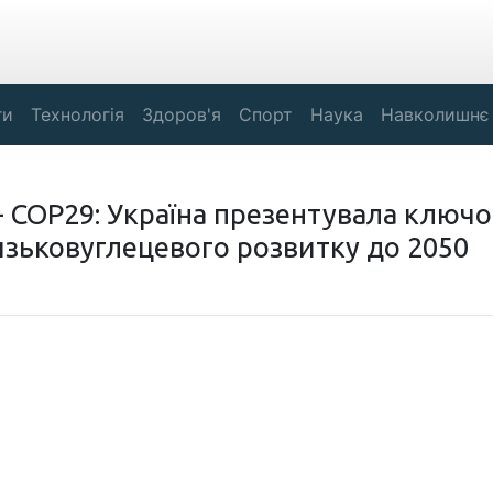
ги
Технологія
Здоров'я
Спорт
Наука
Навколишнє
 - СОР29: Україна презентувала ключо
низьковуглецевого розвитку до 2050