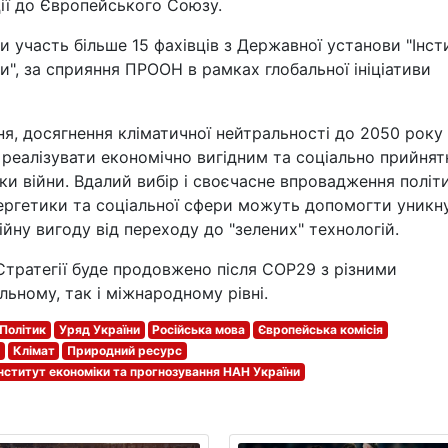
ції до Європейського Союзу.
ли участь більше 15 фахівців з Державної установи "Інст
", за сприяння ПРООН в рамках глобальної ініціативи
я, досягнення кліматичної нейтральності до 2050 року
реалізувати економічно вигідним та соціально прийня
и війни. Вдалий вибір і своєчасне впровадження політи
енергетики та соціальної сфери можуть допомогти уникн
ійну вигоду від переходу до "зелених" технологій.
тратегії буде продовжено після СОР29 з різними
ьному, так і міжнародному рівні.
Політик
Уряд України
Російська мова
Європейська комісія
Клімат
Природний ресурс
Інститут економіки та прогнозування НАН України