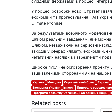
сусідніми державами в процесі інтегра
У процесі розробки нової Стратегії взя
економіки та прогнозування НАН України
Climate Promise.
За результатами всебічного моделюванн
цілком реальним завданням, яке можна 
шляхом, незважаючи на серйозні наслідк
заходів у сферах клімату, економіки, 
негативних наслідків і забезпечити подв
Широке публічне обговорення проекту С
зацікавленими сторонами як на націонал
Україна
Молдова
Європейський Союз
Європа
Економіка України
Імпорт
Природне середовище
Програма розвитку Організації Об'єднаних Націй
Related posts