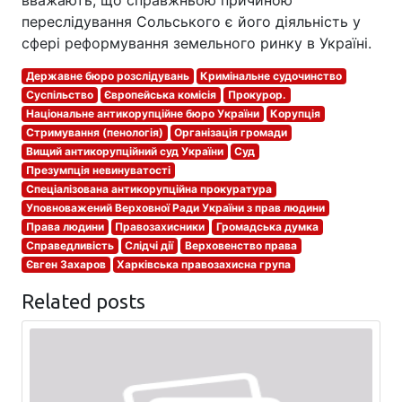
вважають, що справжньою причиною
переслідування Сольського є його діяльність у
сфері реформування земельного ринку в Україні.
Державне бюро розслідувань
Кримінальне судочинство
Суспільство
Європейська комісія
Прокурор.
Національне антикорупційне бюро України
Корупція
Стримування (пенологія)
Організація громади
Вищий антикорупційний суд України
Суд
Презумпція невинуватості
Спеціалізована антикорупційна прокуратура
Уповноважений Верховної Ради України з прав людини
Права людини
Правозахисники
Громадська думка
Справедливість
Слідчі дії
Верховенство права
Євген Захаров
Харківська правозахисна група
Related posts