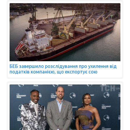
БЕБ завершило розслідування про ухилення від
податків компанією, що експортує сою