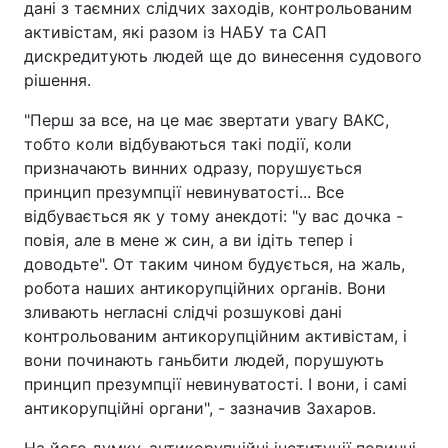
дані з таємних слідчих заходів, контрольованим
активістам, які разом із НАБУ та САП
дискредитують людей ще до винесення судового
рішення.
"Перш за все, на це має звертати увагу ВАКС,
тобто коли відбуваються такі події, коли
призначають винних одразу, порушується
принцип презумпції невинуватості... Все
відбувається як у тому анекдоті: "у вас дочка -
повія, але в мене ж син, а ви ідіть тепер і
доводьте". От таким чином будується, на жаль,
робота наших антикорупційних органів. Вони
зливають негласні слідчі розшукові дані
контрольованим антикорупційним активістам, і
вони починають ганьбити людей, порушують
принцип презумпції невинуватості. І вони, і самі
антикорупційні органи", - зазначив Захаров.