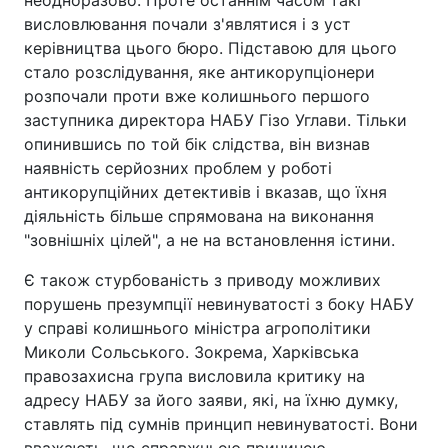
неодноразово. Проте останнім часом такі
висловлювання почали з'являтися і з уст
керівництва цього бюро. Підставою для цього
стало розслідування, яке антикорупціонери
розпочали проти вже колишнього першого
заступника директора НАБУ Гізо Углави. Тільки
опинившись по той бік слідства, він визнав
наявність серйозних проблем у роботі
антикорупційних детективів і вказав, що їхня
діяльність більше спрямована на виконання
"зовнішніх цілей", а не на встановлення істини.
Є також стурбованість з приводу можливих
порушень презумпції невинуватості з боку НАБУ
у справі колишнього міністра агрополітики
Миколи Сольського. Зокрема, Харківська
правозахисна група висловила критику на
адресу НАБУ за його заяви, які, на їхню думку,
ставлять під сумнів принцип невинуватості. Вони