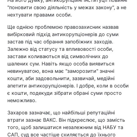
На його думку, антикорупційні інституції повинні
"поновити свою діяльність у межах закону", а не
нехтувати правами особи.
Ще однією проблемою правозахисник назвав
вибірковий підхід антикорупціонерів до суми
застав під час обрання запобіжних заходів.
Залежно від статусу та впливовості особи,
застави коливаються від символічних до
шалених сум. Навіть якщо особа виявиться
невинуватою, вона має "заморозити" значні
кошти, аби задовольнити, зазвичай, медійні
апетити антикорупціонерів. І добре, коли в особи
є кошти, подекуди зібрати обрані суми просто
неможливо.
Захаров зазначає, що найбільші репутаційні
втрати зазнає ВАКС. Він підкреслює, що замість
того, щоб залишатися незалежним від НАБУ та
САП, суд все частіше схиляється до їхнього