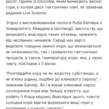
висот. Одним із способів, яким виникають високі
гори, є колізія двох тектонічних плит, як зазначає
видання Live Science.
Згідно з висловлюванням геолога Роба Батлера з
Університету Абердіна в Шотландії, висота гір, що
виникають внаслідок таких зіткнень, залежить
від численних чинників. Серед них варто
виділити товщину земної кори, що визначається
як інтенсивністю, так і тривалістю тектонічних
процесів, а також температуру кори, яка, у свою
чергу, пов'язана з її віком.
"Розглядайте кору не як жорстку субстанцію, а
як в'язку рідину, подібно до кленового сиропу", -
зазначив Батлер. Як і в'язкий кленовий сироп,
охолоджена кора має більшу в'язкість, що
робить її більш міцною. Внаслідок цього, товста
холодна кора здатна формувати вищі гори у
порівнянні з тонкою, теплою."