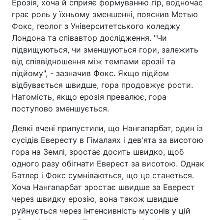
Ерозія, хоча й сприяє формуванню гір, водночас
грає роль у їхньому зменшенні, пояснив Метью
Фокс, геолог з Університетського коледжу
Лондона та співавтор дослідження. "Чи
підвищуються, чи зменшуються гори, залежить
від співвідношення між темпами ерозії та
підйому", - зазначив Фокс. Якщо підйом
відбувається швидше, гора продовжує рости.
Натомість, якщо ерозія превалює, гора
поступово зменшується.
Деякі вчені припустили, що Нангапарбат, один із
сусідів Евересту в Гімалаях і дев'ята за висотою
гора на Землі, зростає досить швидко, щоб
одного разу обігнати Еверест за висотою. Однак
Батлер і Фокс сумніваються, що це станеться.
Хоча Нангапарбат зростає швидше за Еверест
через швидку ерозію, вона також швидше
руйнується через інтенсивність мусонів у цій