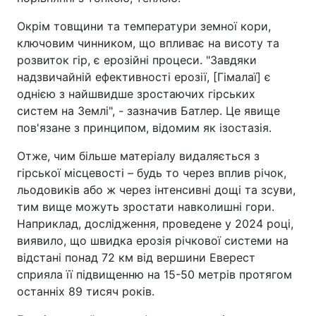
Окрім товщини та температури земної кори,
ключовим чинником, що впливає на висоту та
розвиток гір, є ерозійні процеси. "Завдяки
надзвичайній ефективності ерозії, [Гімалаї] є
однією з найшвидше зростаючих гірських
систем на Землі", - зазначив Батлер. Це явище
пов'язане з принципом, відомим як ізостазія.
Отже, чим більше матеріалу видаляється з
гірської місцевості – будь то через вплив річок,
льодовиків або ж через інтенсивні дощі та зсуви,
тим вище можуть зростати навколишні гори.
Наприклад, дослідження, проведене у 2024 році,
виявило, що швидка ерозія річкової системи на
відстані понад 72 км від вершини Еверест
сприяла її підвищенню на 15-50 метрів протягом
останніх 89 тисяч років.