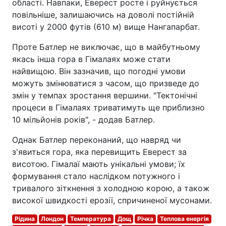
області. Навпаки, Еверест росте і руйнується
повільніше, залишаючись на доволі постійній
висоті у 2000 футів (610 м) вище Нангапарбат.
Проте Батлер не виключає, що в майбутньому
якась інша гора в Гімалаях може стати
найвищою. Він зазначив, що погодні умови
можуть змінюватися з часом, що призведе до
змін у темпах зростання вершини. "Тектонічні
процеси в Гімалаях триватимуть ще приблизно
10 мільйонів років", - додав Батлер.
Однак Батлер переконаний, що навряд чи
з'явиться гора, яка перевищить Еверест за
висотою. Гімалаї мають унікальні умови; їх
формування стало наслідком потужного і
тривалого зіткнення з холодною корою, а також
високої швидкості ерозії, спричиненої мусонами.
Рідина
Лондон
Температура
Дощ
Річка
Теплова енергія