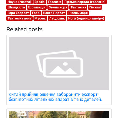
Наука (газета)
Ерозія
Геологія
Гірська порода (геологія)
Швидкість
Шотландія
Земна кора
Тектоніка
Гімалаї
Гора Еверест
Гора
Нанга Парбат
Рівень моря
Тектоніка плит
Мусон.
Льодовик
Нога (одиниця виміру)
Related posts
Китай прийняв рішення заборонити експорт
безпілотних літальних апаратів та їх деталей.