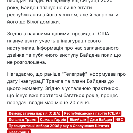
передачі влади. На відміну від ситуації 2020
року, Байден планує не лише вітати
республіканця з його успіхом, але й запросити
його до Білої домівки.
Згідно з наявними даними, президент США
планує взяти участь в інавгурації свого
наступника. Інформація про час запланованого
дзвінка та публічного виступу Байдена поки що
не розголошена.
Нагадаємо, що раніше "Телеграф" інформував про
дату інавгурації Трампа та плани Байдена до
цього моменту. Згідно з усталеною практикою,
що існує вже протягом багатьох років, процес
передачі влади має місце 20 січня.
Демократична партія (США)
Республіканська партія (США)
Дональд Трамп
Камала Гарріс
Білий дім
Джо Байден
NBC
Президентські вибори 2008 року в Сполучених Штатах
Інавгурація