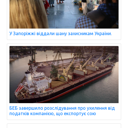
У Запоріжжі віддали шану захисникам України.
БЕБ завершило розслідування про ухилення від
податків компанією, що експортує сою