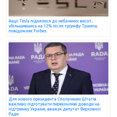
Акції Tesla піднялися до небачених висот,
збільшившись на 12% після тріумфу Трампа,
повідомляє Forbes.
Для нового президента Сполучених Штатів
важливо підготувати переконливі доводи на
підтримку України, вважає депутат Верховної
Ради.