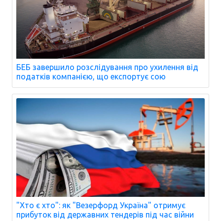
БЕБ завершило розслідування про ухилення від
податків компанією, що експортує сою
"Хто є хто": як "Везерфорд Україна" отримує
прибуток від державних тендерів під час війни