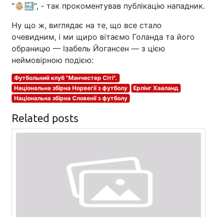
"👶🏼🔜", - так прокоментував публікацію нападник.
Ну що ж, виглядає на те, що все стало
очевидним, і ми щиро вітаємо Голанда та його
обраницю — Ізабель Йогансен — з цією
неймовірною подією:
Футбольний клуб "Манчестер Сіті".
Національна збірна Норвегії з футболу
Ерлінг Хааланд
Національна збірна Словенії з футболу
Related posts