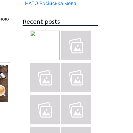
НАТО
Російська мова
иною
Recent posts
о
-