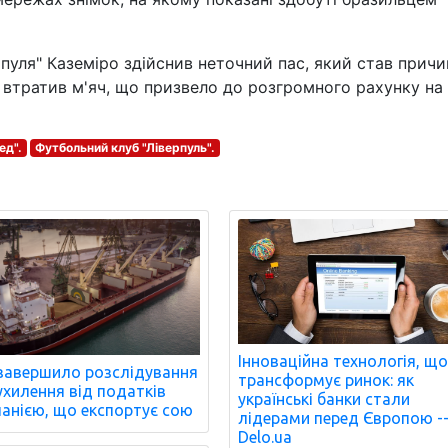
пуля" Каземіро здійснив неточний пас, який став прич
н втратив м'яч, що призвело до розгромного рахунку на
ед".
Футбольний клуб "Ліверпуль".
Інноваційна технологія, щ
завершило розслідування
трансформує ринок: як
ухилення від податків
українські банки стали
анією, що експортує сою
лідерами перед Європою -
Delo.ua