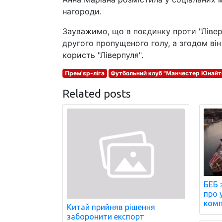
нагороди.
Зауважимо, що в поєдинку проти "Лівер
другого пропущеного голу, а згодом ві
користь "Ліверпуля".
Прем'єр-ліга
Футбольний клуб "Манчестер Юнайт
Related posts
БЕБ 
про 
комп
Китай прийняв рішення
заборонити експорт