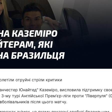
полетіли отруйні стріли критики
Манчестер Юнайтед" Каземіро, висловила підтримку сво
3-му турі Англійської Прем'єр-ліги проти "Ліверпуля" (0
вболівальників після цього матчу.
мережах знімок, на якому показані здобуті бразильцем