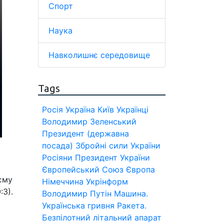
Спорт
Наука
Навколишнє середовище
Tags
Росія
Україна
Київ
Українці
Володимир Зеленський
Президент (державна
посада)
Збройні сили України
Росіяни
Президент України
Європейський Союз
Європа
єму
Німеччина
Укрінформ
:3).
Володимир Путін
Машина.
Українська гривня
Ракета.
Безпілотний літальний апарат