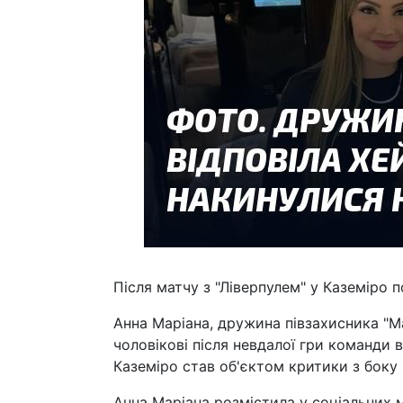
Після матчу з "Ліверпулем" у Каземіро 
Анна Маріана, дружина півзахисника "
чоловікові після невдалої гри команди в 
Каземіро став об'єктом критики з боку 
Анна Маріана розмістила у соціальних 