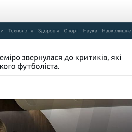
ги
Технологія
Здоров'я
Спорт
Наука
Навколишнє
міро звернулася до критиків, які
ого футболіста.