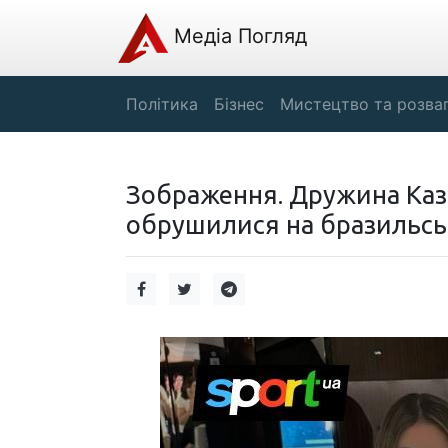
Медіа Погляд
Політика
Бізнес
Мистецтво та розва
Зображення. Дружина Казе
обрушилися на бразильськ