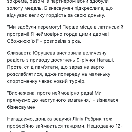
зокрема, разом із партнером вони здобули
золоту медаль. Бізнесвумен підкреслила, що
відчуває велику гордість за свою доньку.
"Ми здобули перемогу! Перше місце в латинській
програмі! Я неймовірно горда цими двома!
Обожнюю їх!" - розповіла зірка.
Єлизавета Юрушева висловила величезну
радість з приводу досягнень 9-річної Наташі.
Проте, слід пам'ятати, що зараз не варто
розслаблятися, адже попереду на маленьку
спортсменку чекає новий турнір.
"Виснажена, проте неймовірно рада! Ми
прямуємо до наступного змагання," - зізналася
бізнесвумен.
Нагадаємо, донька ведучої Лілія Ребрик теж
професійно займається танцями. Нещодавно 12-