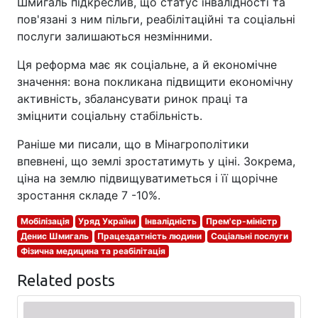
Шмигаль підкреслив, що статус інвалідності та
пов'язані з ним пільги, реабілітаційні та соціальні
послуги залишаються незмінними.
Ця реформа має як соціальне, а й економічне
значення: вона покликана підвищити економічну
активність, збалансувати ринок праці та
зміцнити соціальну стабільність.
Раніше ми писали, що в Мінагрополітики
впевнені, що землі зростатимуть у ціні. Зокрема,
ціна на землю підвищуватиметься і її щорічне
зростання складе 7 -10%.
Мобілізація
Уряд України
Інвалідність
Прем'єр-міністр
Денис Шмигаль
Працездатність людини
Соціальні послуги
Фізична медицина та реабілітація
Related posts