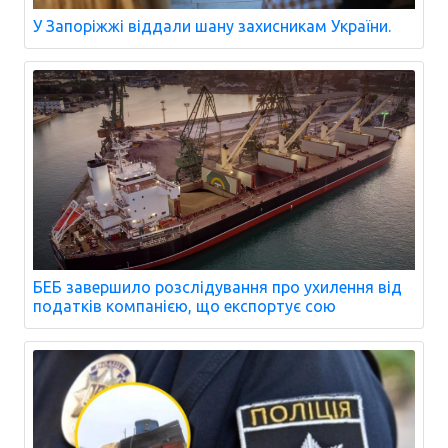
У Запоріжжі віддали шану захисникам України.
БЕБ завершило розслідування про ухилення від
податків компанією, що експортує сою