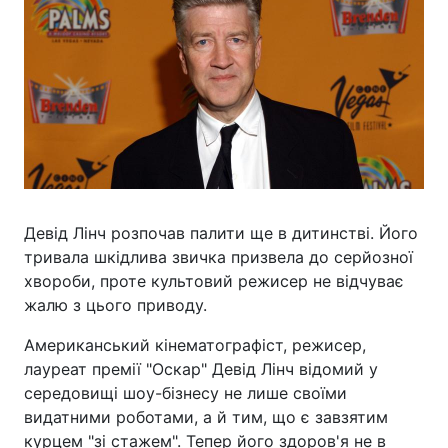
Девід Лінч розпочав палити ще в дитинстві. Його
тривала шкідлива звичка призвела до серйозної
хвороби, проте культовий режисер не відчуває
жалю з цього приводу.
Американський кінематографіст, режисер,
лауреат премії "Оскар" Девід Лінч відомий у
середовищі шоу-бізнесу не лише своїми
видатними роботами, а й тим, що є завзятим
курцем "зі стажем". Тепер його здоров'я не в