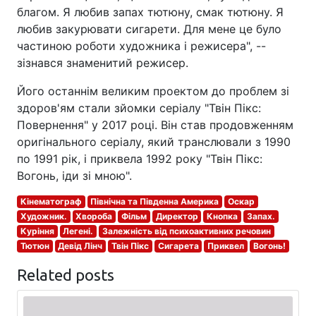
благом. Я любив запах тютюну, смак тютюну. Я
любив закурювати сигарети. Для мене це було
частиною роботи художника і режисера", --
зізнався знаменитий режисер.
Його останнім великим проектом до проблем зі
здоров'ям стали зйомки серіалу "Твін Пікс:
Повернення" у 2017 році. Він став продовженням
оригінального серіалу, який транслювали з 1990
по 1991 рік, і приквела 1992 року "Твін Пікс:
Вогонь, іди зі мною".
Кінематограф
Північна та Південна Америка
Оскар
Художник.
Хвороба
Фільм
Директор
Кнопка
Запах.
Куріння
Легені.
Залежність від психоактивних речовин
Тютюн
Девід Лінч
Твін Пікс
Сигарета
Приквел
Вогонь!
Related posts