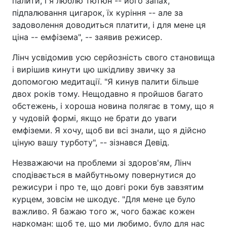
палити, і я люблю тютюн -- його запах,
підпалювання цигарок, їх куріння -- але за
задоволення доводиться платити, і для мене ця
ціна -- емфізема", -- заявив режисер.
Лінч усвідомив усю серйозність свого становища
і вирішив кинути цю шкідливу звичку за
допомогою медитації. "Я кинув палити більше
двох років тому. Нещодавно я пройшов багато
обстежень, і хороша новина полягає в тому, що я
у чудовій формі, якщо не брати до уваги
емфіземи. Я хочу, щоб ви всі знали, що я дійсно
ціную вашу турботу", -- зізнався Девід.
Незважаючи на проблеми зі здоров'ям, Лінч
сподівається в майбутньому повернутися до
режисури і про те, що довгі роки був завзятим
курцем, зовсім не шкодує. "Для мене це було
важливо. Я бажаю того ж, чого бажає кожен
наркоман: щоб те, що ми любимо, було для нас