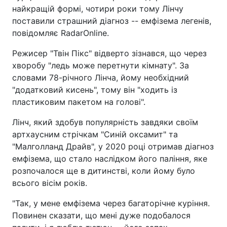
найкращій формі, чотири роки тому Лінчу
поставили страшний діагноз -- емфізема легенів,
повідомляє RadarOnline.
Режисер "Твін Пікс" відверто зізнався, що через
хворобу "ледь може перетнути кімнату". За
словами 78-річного Лінча, йому необхідний
"додатковий кисень", тому він "ходить із
пластиковим пакетом на голові".
Лінч, який здобув популярність завдяки своїм
артхаусним стрічкам "Синій оксамит" та
"Малголланд Драйв", у 2020 році отримав діагноз
емфізема, що стало наслідком його паління, яке
розпочалося ще в дитинстві, коли йому було
всього вісім років.
"Так, у мене емфізема через багаторічне куріння.
Повинен сказати, що мені дуже подобалося