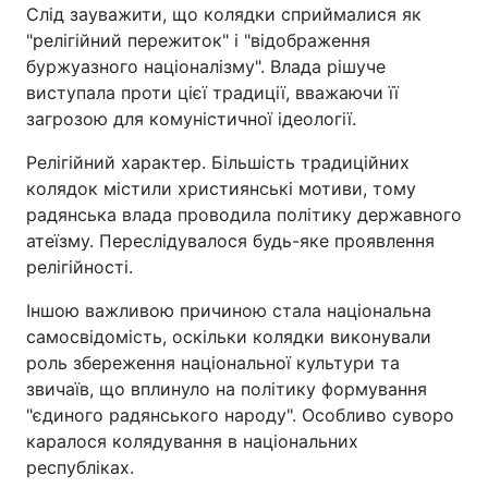
Слід зауважити, що колядки сприймалися як
"релігійний пережиток" і "відображення
буржуазного націоналізму". Влада рішуче
виступала проти цієї традиції, вважаючи її
загрозою для комуністичної ідеології.
Релігійний характер. Більшість традиційних
колядок містили християнські мотиви, тому
радянська влада проводила політику державного
атеїзму. Переслідувалося будь-яке проявлення
релігійності.
Іншою важливою причиною стала національна
самосвідомість, оскільки колядки виконували
роль збереження національної культури та
звичаїв, що вплинуло на політику формування
"єдиного радянського народу". Особливо суворо
каралося колядування в національних
республіках.