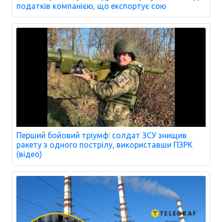
податків компанією, що експортує сою
Перший бойовий тріумф: солдат ЗСУ знищив
ракету з одного пострілу, використавши ПЗРК
(відео)