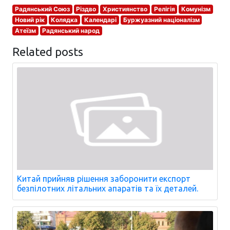
Радянський Союз
Різдво
Християнство
Релігія
Комунізм
Новий рік
Колядка
Календарі
Буржуазний націоналізм
Атеїзм
Радянський народ
Related posts
Китай прийняв рішення заборонити експорт
безпілотних літальних апаратів та їх деталей.