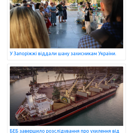
У Запоріжжі віддали шану захисникам України.
БЕБ завершило розслідування про ухилення від