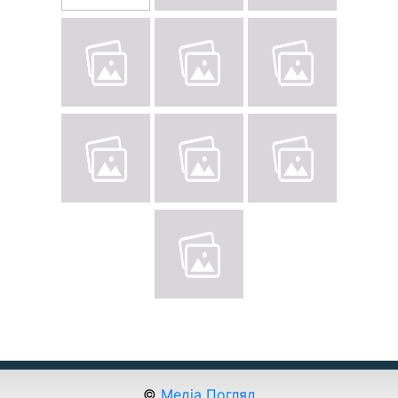
©
Медіа Погляд