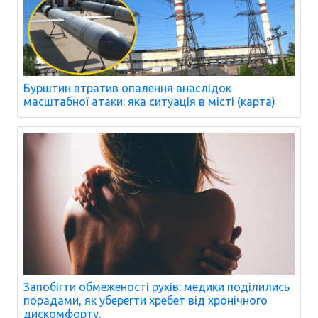
Бурштин втратив опалення внаслідок
масштабної атаки: яка ситуація в місті (карта)
Запобігти обмеженості рухів: медики поділились
порадами, як уберегти хребет від хронічного
дискомфорту.