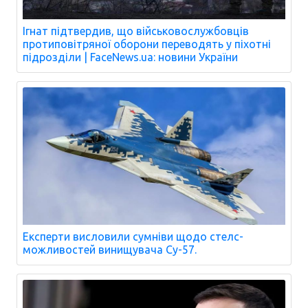
Ігнат підтвердив, що військовослужбовців
протиповітряної оборони переводять у піхотні
підрозділи | FaceNews.ua: новини України
Експерти висловили сумніви щодо стелс-
можливостей винищувача Су-57.