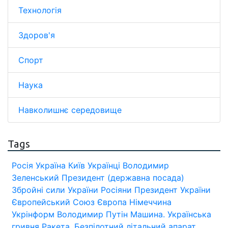
Технологія
Здоров'я
Спорт
Наука
Навколишнє середовище
Tags
Росія
Україна
Київ
Українці
Володимир
Зеленський
Президент (державна посада)
Збройні сили України
Росіяни
Президент України
Європейський Союз
Європа
Німеччина
Укрінформ
Володимир Путін
Машина.
Українська
гривня
Ракета.
Безпілотний літальний апарат