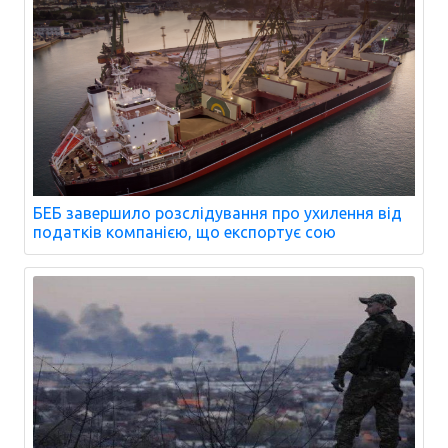
БЕБ завершило розслідування про ухилення від
податків компанією, що експортує сою