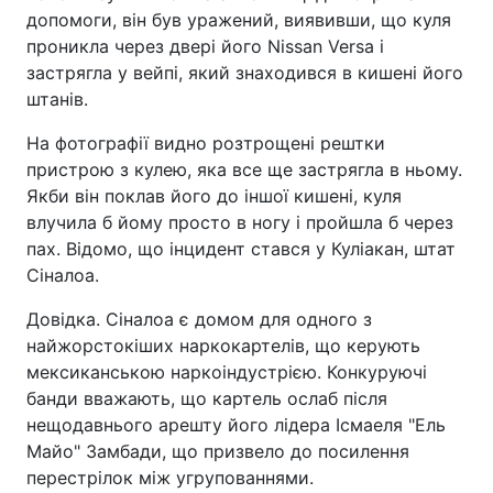
допомоги, він був уражений, виявивши, що куля
проникла через двері його Nissan Versa і
застрягла у вейпі, який знаходився в кишені його
штанів.
На фотографії видно розтрощені рештки
пристрою з кулею, яка все ще застрягла в ньому.
Якби він поклав його до іншої кишені, куля
влучила б йому просто в ногу і пройшла б через
пах. Відомо, що інцидент стався у Куліакан, штат
Сіналоа.
Довідка. Сіналоа є домом для одного з
найжорстокіших наркокартелів, що керують
мексиканською наркоіндустрією. Конкуруючі
банди вважають, що картель ослаб після
нещодавнього арешту його лідера Ісмаеля "Ель
Майо" Замбади, що призвело до посилення
перестрілок між угрупованнями.