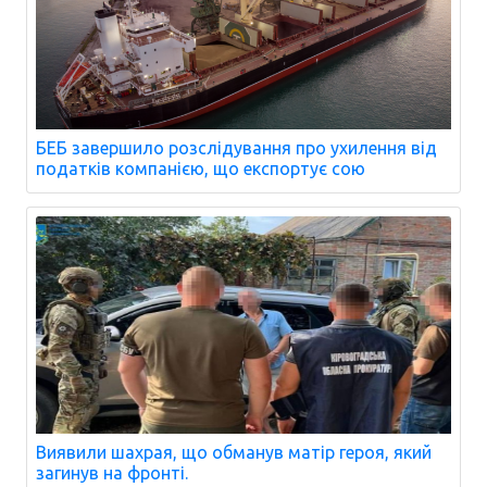
БЕБ завершило розслідування про ухилення від
податків компанією, що експортує сою
Виявили шахрая, що обманув матір героя, який
загинув на фронті.