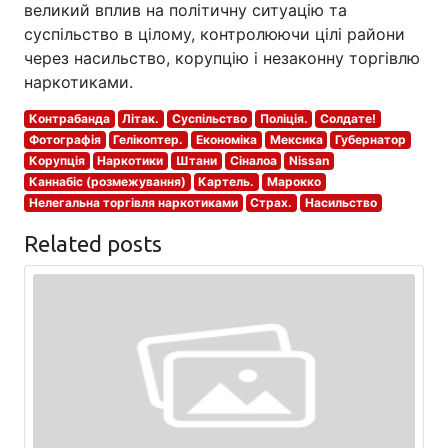
великий вплив на політичну ситуацію та
суспільство в цілому, контролюючи цілі райони
через насильство, корупцію і незаконну торгівлю
наркотиками.
Контрабанда
Літак.
Суспільство
Поліція.
Солдате!
Фотографія
Гелікоптер.
Економіка
Мексика
Губернатор
Корупція
Наркотики
Штани
Сіналоа
Nissan
Каннабіс (розмежування)
Картель.
Марокко
Нелегальна торгівля наркотиками
Страх.
Насильство
Related posts