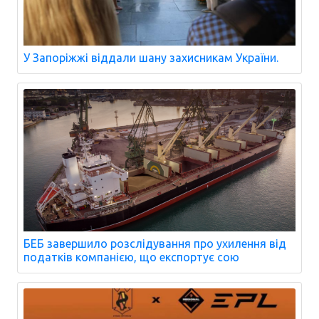
У Запоріжжі віддали шану захисникам України.
БЕБ завершило розслідування про ухилення від
податків компанією, що експортує сою