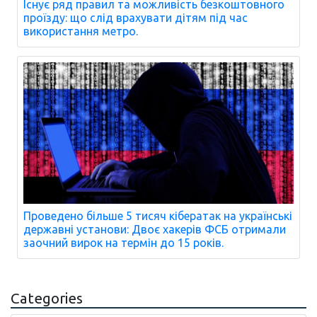
Існує ряд правил та можливість безкоштовного
проїзду: що слід врахувати дітям під час
використання метро.
Проведено більше 5 тисяч кібератак на українські
державні установи: Двоє хакерів ФСБ отримали
заочний вирок на термін до 15 років.
Categories