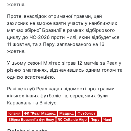
жовтня.
Проте, внаслідок отриманої травми, цей
захисник не зможе взяти участь у найближчих
матчах збірної Бразилії в рамках відбіркового
циклу до ЧС-2026 проти Чилі, який відбудеться
11 жовтня, та з Перу, запланованого на 16
жовтня.
У цьому сезоні Мілітао зіграв 12 матчів за Реал у
різних змаганнях, відзначившись одним голом та
однією асистенцією.
Раніше клуб Реал надав відомості про травми
кількох інших футболістів, серед яких були
Карвахаль та Вінісіус.
Іспанія
ФК "Реал Мадрид
Мадрид
Футболіст
Збірна Бразилії з футболу
RC Celta de Vigo
Перу
Чилі