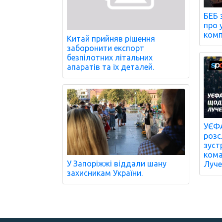
БЕБ 
про 
комп
Китай прийняв рішення
заборонити експорт
безпілотних літальних
апаратів та їх деталей.
УЄФА
розс
зустр
кома
У Запоріжжі віддали шану
Луче
захисникам України.