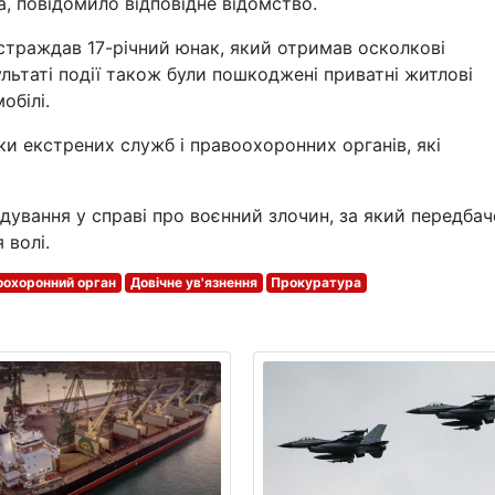
, повідомило відповідне відомство.
страждав 17-річний юнак, який отримав осколкові
ультаті події також були пошкоджені приватні житлові
обілі.
ки екстрених служб і правоохоронних органів, які
дування у справі про воєнний злочин, за який передба
 волі.
оохоронний орган
Довічне ув'язнення
Прокуратура