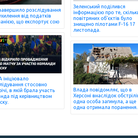
Зеленський поділився
завершило розслідування
інформацією про те, скільк
ухилення від податків
повітряних об'єктів було
анією, що експортує сою
знищено пілотами F-16 17
листопада.
 ініціювало
лідування стосовно
Влада повідомляє, що в
ічі, в якій брала участь
Херсоні внаслідок обстрілі
нда під керівництвом
одна особа загинула, а ще
ску.
одна отримала поранення.