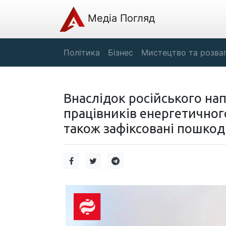
Медіа Погляд
Політика
Бізнес
Мистецтво та розва
Внаслідок російського нап
працівників енергетичног
також зафіксовані пошко