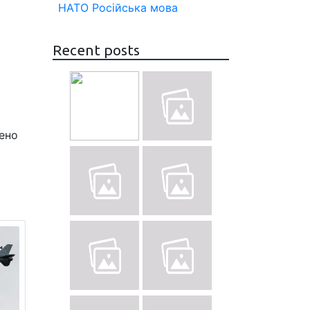
НАТО
Російська мова
Recent posts
чено