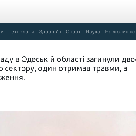
ги
Технологія
Здоров'я
Спорт
Наука
Навколишнє
аду в Одеській області загинули дво
о сектору, один отримав травми, а
дження.