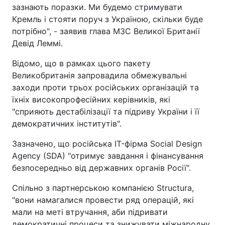
зазнають поразки. Ми будемо стримувати
Кремль і стояти поруч з Україною, скільки буде
потрібно", - заявив глава МЗС Великої Британії
Девід Леммі.
Відомо, що в рамках цього пакету
Великобританія запровадила обмежувальні
заходи проти трьох російських організацій та
їхніх високопрофесійних керівників, які
"сприяють дестабілізації та підриву України і її
демократичних інститутів".
Зазначено, що російська IT-фірма Social Design
Agency (SDA) "отримує завдання і фінансування
безпосередньо від державних органів Росії".
Спільно з партнерською компанією Structura,
"вони намагалися провести ряд операцій, які
мали на меті втручання, аби підривати
демократичні процеси та знижувати міжнародну