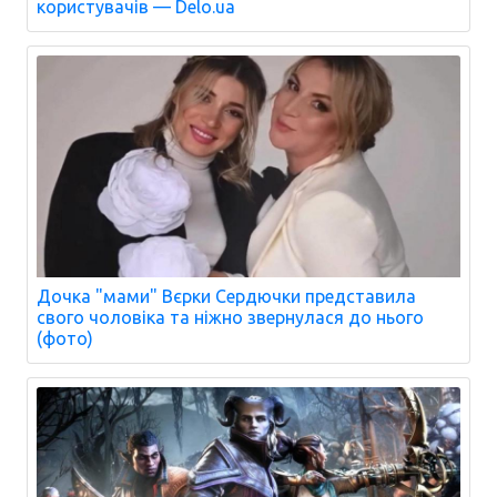
користувачів — Delo.ua
Дочка "мами" Вєрки Сердючки представила
свого чоловіка та ніжно звернулася до нього
(фото)