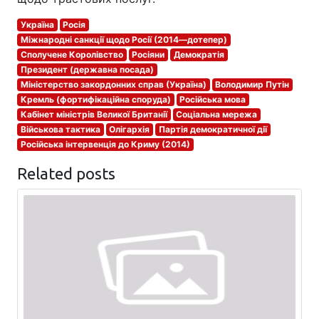
Україна
Росія
Міжнародні санкції щодо Росії (2014—дотепер)
Сполучене Королівство
Росіяни
Демократія
Президент (державна посада)
Міністерство закордонних справ (Україна)
Володимир Путін
Кремль (фортифікаційна споруда)
Російська мова
Кабінет міністрів Великої Британії
Соціальна мережа
Військова тактика
Олігархія
Партія демократичної дії
Російська інтервенція до Криму (2014)
Related posts