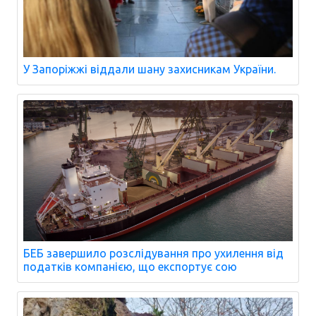
У Запоріжжі віддали шану захисникам України.
БЕБ завершило розслідування про ухилення від
податків компанією, що експортує сою