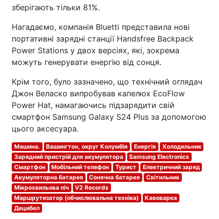
зберігають тільки 81%.
Нагадаємо, компанія Bluetti представила нові
портативні зарядні станції Handsfree Backpack
Power Stations у двох версіях, які, зокрема
можуть генерувати енергію від сонця.
Крім того, було зазначено, що технічний оглядач
Джон Веласко випробував капелюх EcoFlow
Power Hat, намагаючись підзарядити свій
смартфон Samsung Galaxy S24 Plus за допомогою
цього аксесуара.
Машина.
Вашингтон, округ Колумбія
Енергія
Холодильник
Зарядний пристрій для акумулятора
Samsung Electronics
Смартфон
Мобільний телефон
Турист
Електричний заряд
Акумуляторна батарея
Сонячна батарея
Світильник
Мікрохвильова піч
V2 Records
Маршрутизатор (обчислювальна техніка)
Кавоварка
Децибел