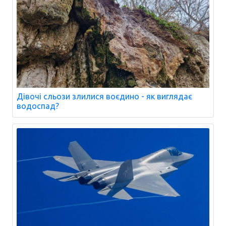
Дівочі сльози злилися воєдино - як виглядає
водоспад?