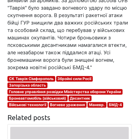
виявили загарбників. За допомогою засобів ОУВ
"Таврія" було завдано вогневого удару по місцю
скупчення ворога. В результаті ракетної атаки
бійці ГУР знищили два важких російських трали
та особовий склад, що перебував у військових
машинах окупантів. Чотири броньовики з
псковськими десантниками намагалися втекти,
але незабаром також піддалися атаці. Усі
бронемашини ворога були знищені вогнем,
зокрема новітні російські БМД-4."
СК Таврія Сімферополь
Збройні сили Росії
Запорізька область
Головне управління розвідки Міністерства оборони України
Бронеавтомобіль (військовий)
Десантник
Військові технології
Вогневе ураження
Маневр.
БМД-4
Related posts