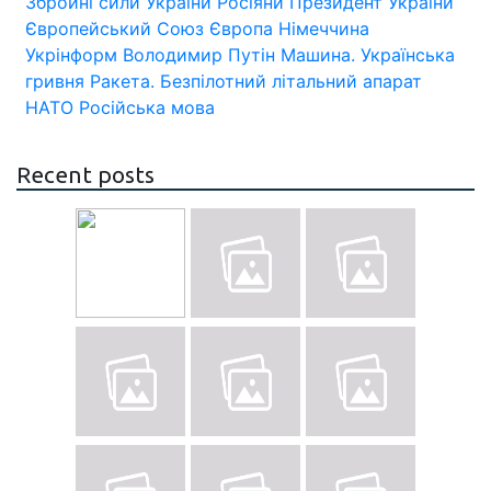
Збройні сили України
Росіяни
Президент України
Європейський Союз
Європа
Німеччина
Укрінформ
Володимир Путін
Машина.
Українська
гривня
Ракета.
Безпілотний літальний апарат
НАТО
Російська мова
Recent posts