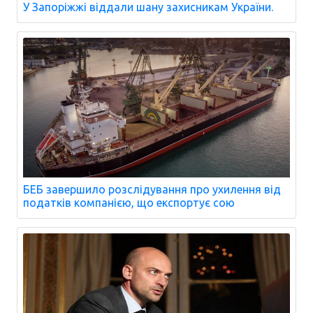
У Запоріжжі віддали шану захисникам України.
БЕБ завершило розслідування про ухилення від
податків компанією, що експортує сою