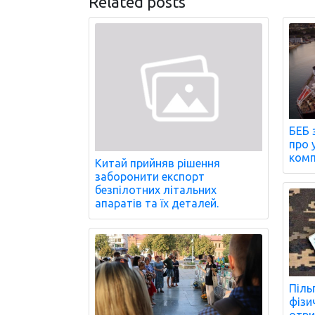
Related posts
БЕБ 
про 
комп
Китай прийняв рішення
заборонити експорт
безпілотних літальних
апаратів та їх деталей.
Піль
фізи
отри