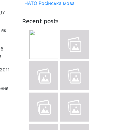
НАТО
Російська мова
gy і
Recent posts
 як
об
а
2011
ення