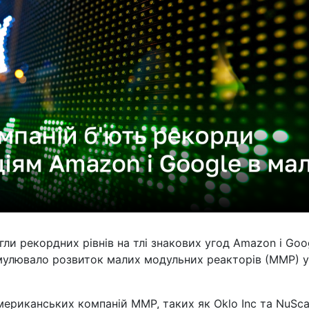
гли рекордних рівнів на тлі знакових угод Amazon і Goo
имулювало розвиток малих модульних реакторів (ММР) у
американських компаній ММР, таких як Oklo Inc та NuSca