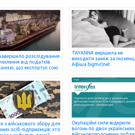
TAYANNA вирішила не
завершило розслідування
виходити заміж за іноземц
ухилення від податків
Афіша bigmir)net
анією, що експортує сою
Окупаційні сили відкрили
ги з військового збору для
вогонь по двох українських
чних осіб-підприємців: хто
військовополонених побли
має і чи будуть вони?