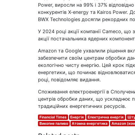
Power, виросли на 99% і 37% відповідно 
конкурентів X-energy та Kairos Power. До
BWX Technologies досягли рекордних по
У 2024 році акції компанії Cameco, що 
акції постачальника ядерних компонент
Amazon та Google ухвалили рішення вк
забезпечити своїм центрам обробки дан
екологічно чисту енергію. Цей крок пі
енергетики, що починає відновлюватися
році, повідомляє видання.
Споживання електроенергії в Сполучен
центрів обробки даних, що ускладнює п
традиційних енергетичних ресурсів.
Financial Times
Енергія
Електрична енергія
Шту
Викопне паливо
Атомна енергетика
Amazon (ком