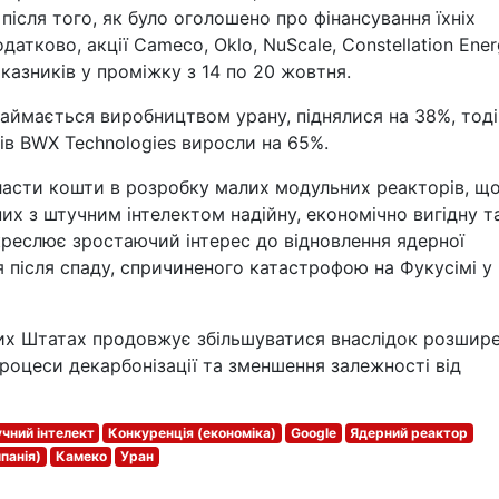
після того, як було оголошено про фінансування їхніх
датково, акції Cameco, Oklo, NuScale, Constellation Ener
казників у проміжку з 14 по 20 жовтня.
займається виробництвом урану, піднялися на 38%, тоді
ів BWX Technologies виросли на 65%.
ласти кошти в розробку малих модульних реакторів, щ
их з штучним інтелектом надійну, економічно вигідну т
дкреслює зростаючий інтерес до відновлення ядерної
 після спаду, спричиненого катастрофою на Фукусімі у 
их Штатах продовжує збільшуватися внаслідок розшир
роцеси декарбонізації та зменшення залежності від
чний інтелект
Конкуренція (економіка)
Google
Ядерний реактор
панія)
Камеко
Уран