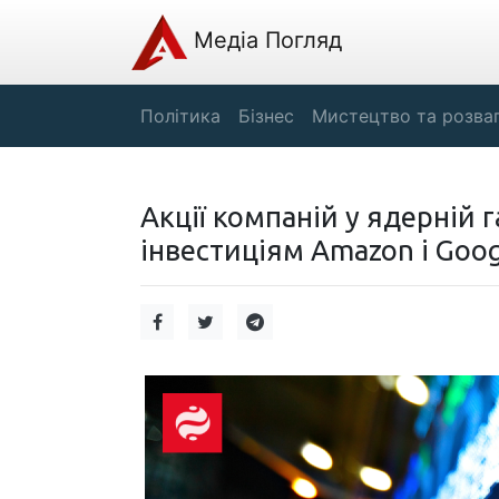
Медіа Погляд
Політика
Бізнес
Мистецтво та розва
Акції компаній у ядерній 
інвестиціям Amazon і Goog