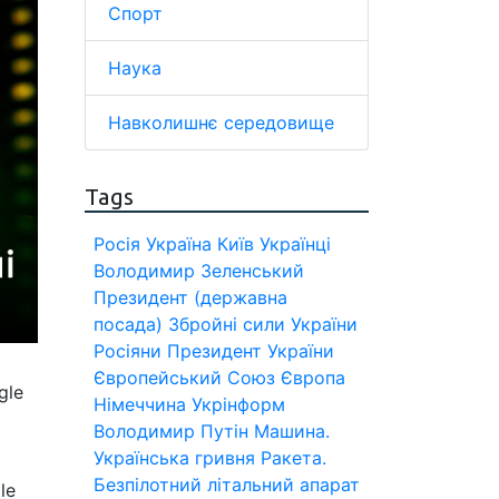
Спорт
Наука
Навколишнє середовище
Tags
Росія
Україна
Київ
Українці
Володимир Зеленський
Президент (державна
посада)
Збройні сили України
Росіяни
Президент України
Європейський Союз
Європа
gle
Німеччина
Укрінформ
Володимир Путін
Машина.
Українська гривня
Ракета.
Безпілотний літальний апарат
le