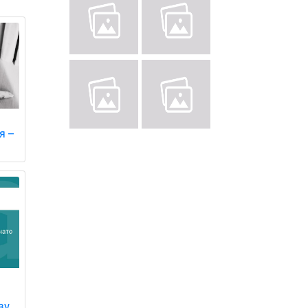
я –
зу