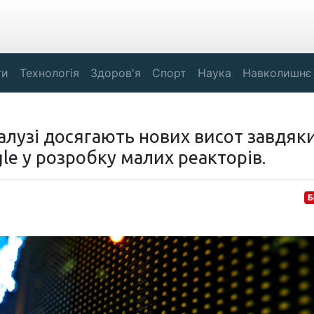
ги
Технологія
Здоров'я
Спорт
Наука
Навколишнє
галузі досягають нових висот завдяк
le у розробку малих реакторів.
Б