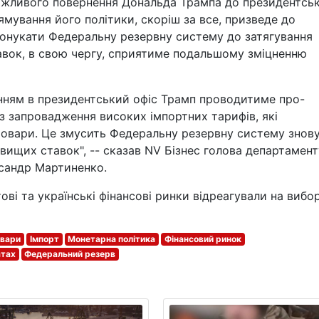
ожливого повернення Дональда Трампа до президентсь
ямування його політики, скоріш за все, призведе до
понукати Федеральну резервну систему до затягування
авок, в свою чергу, сприятиме подальшому зміцненню
енням в президентський офіс Трамп проводитиме про-
ез запровадження високих імпортних тарифів, які
товари. Це змусить Федеральну резервну систему знов
вищих ставок", -- сказав NV Бізнес голова департамент
ксандр Мартиненко.
ітові та українські фінансові ринки відреагували на вибо
овари
Імпорт
Монетарна політика
Фінансовий ринок
атах
Федеральний резерв