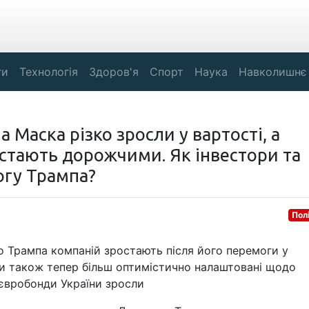
ги
Технологія
Здоров'я
Спорт
Наука
Навколишнє
а Маска різко зросли у вартості, а
стають дорожчими. Як інвестори та
огу Трампа?
Пол
до Трампа компаній зростають після його перемоги у
и також тепер більш оптимістично налаштовані щодо
 євробонди України зросли