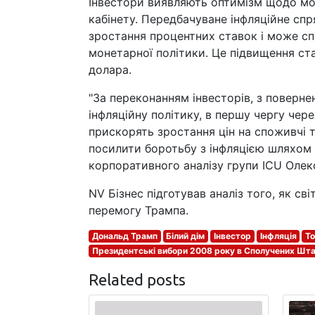
Інвестори виявляють оптимізм щодо м
кабінету. Передбачуване інфляційне спр
зростання процентних ставок і може с
монетарної політики. Це підвищення ст
долара.
"За переконанням інвесторів, з поверн
інфляційну політику, в першу чергу чер
прискорять зростання цін на споживчі 
посилити боротьбу з інфляцією шляхом 
корпоративного аналізу групи ICU Оле
NV Бізнес підготував аналіз того, як св
перемогу Трампа.
Дональд Трамп
Білий дім
Інвестор
Інфляція
Т
Президентські вибори 2008 року в Сполучених Шт
Related posts