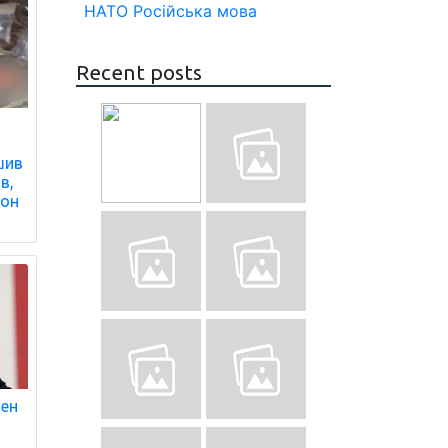
НАТО
Російська мова
Recent posts
шив
в,
лон
ден