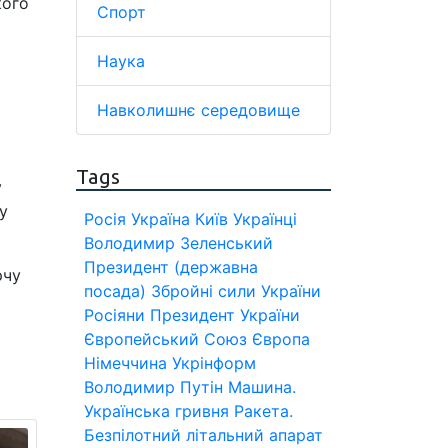
кого
Спорт
Наука
Навколишнє середовище
Tags
у
у
Росія
Україна
Київ
Українці
Володимир Зеленський
Президент (державна
рчу
посада)
Збройні сили України
Росіяни
Президент України
Європейський Союз
Європа
Німеччина
Укрінформ
Володимир Путін
Машина.
Українська гривня
Ракета.
Безпілотний літальний апарат