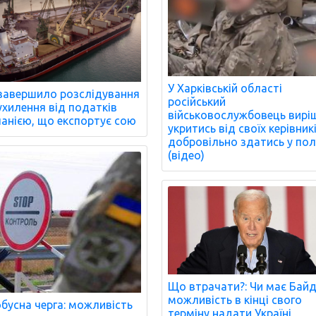
У Харківській області
завершило розслідування
російський
ухилення від податків
військовослужбовець вирі
анією, що експортує сою
укритись від своїх керівникі
добровільно здатись у по
(відео)
Що втрачати?: Чи має Бай
можливість в кінці свого
бусна черга: можливість
терміну надати Україні