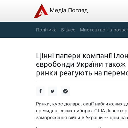
Медіа Погляд
Політика
Бізнес
Мистецтво та розва
Цінні папери компанії Ілон
євробонди України також 
ринки реагують на перем
Ринки, курс долара, акції наближених 
президентських виборах США. Інвестор
замороження війни в України -- ціни на