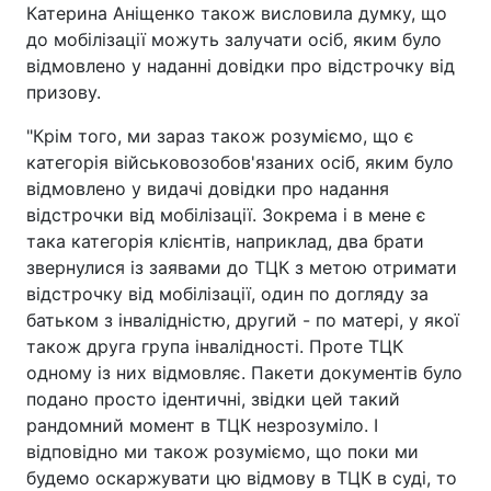
Катерина Аніщенко також висловила думку, що
до мобілізації можуть залучати осіб, яким було
відмовлено у наданні довідки про відстрочку від
призову.
"Крім того, ми зараз також розуміємо, що є
категорія військовозобов'язаних осіб, яким було
відмовлено у видачі довідки про надання
відстрочки від мобілізації. Зокрема і в мене є
така категорія клієнтів, наприклад, два брати
звернулися із заявами до ТЦК з метою отримати
відстрочку від мобілізації, один по догляду за
батьком з інвалідністю, другий - по матері, у якої
також друга група інвалідності. Проте ТЦК
одному із них відмовляє. Пакети документів було
подано просто ідентичні, звідки цей такий
рандомний момент в ТЦК незрозуміло. І
відповідно ми також розуміємо, що поки ми
будемо оскаржувати цю відмову в ТЦК в суді, то