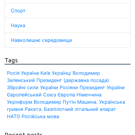
Спорт
Наука
Навколишнє середовище
Tags
Росія
Україна
Київ
Українці
Володимир
Зеленський
Президент (державна посада)
Збройні сили України
Росіяни
Президент України
Європейський Союз
Європа
Німеччина
Укрінформ
Володимир Путін
Машина.
Українська
гривня
Ракета.
Безпілотний літальний апарат
НАТО
Російська мова
Recent posts