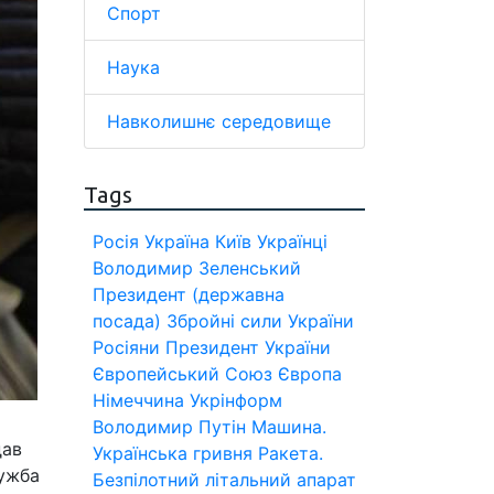
Спорт
Наука
Навколишнє середовище
Tags
Росія
Україна
Київ
Українці
Володимир Зеленський
Президент (державна
посада)
Збройні сили України
Росіяни
Президент України
Європейський Союз
Європа
Німеччина
Укрінформ
Володимир Путін
Машина.
дав
Українська гривня
Ракета.
лужба
Безпілотний літальний апарат