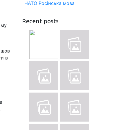
НАТО
Російська мова
Recent posts
ому
ейшов
ти в
в
к