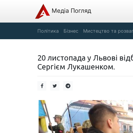
Медіа Погляд
Політика
Бізнес
Мистецтво та розва
20 листопада у Львові ві
Сергієм Лукашенком.