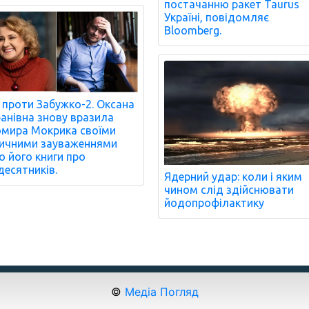
постачанню ракет Taurus
Україні, повідомляє
Bloomberg.
 проти Забужко-2. Оксана
анівна знову вразила
мира Мокрика своїми
ичними зауваженнями
 його книги про
десятників.
Ядерний удар: коли і яким
чином слід здійснювати
йодопрофілактику
©
Медіа Погляд