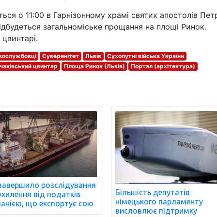
ся о 11:00 в Гарнізонному храмі святих апостолів Петр
 відбудеться загальноміське прощання на площі Ринок.
цвинтарі.
вослужбовці
Суверенітет
Львів
Сухопутні війська України
чаківський цвинтар
Площа Ринок (Львів)
Портал (архітектура)
завершило розслідування
Більшість депутатів
ухилення від податків
німецького парламенту
анією, що експортує сою
висловлює підтримку