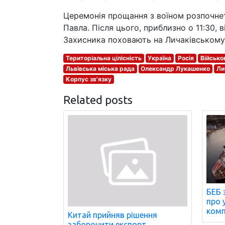
Церемонія прощання з воїном розпочнеть
Павла. Після цього, приблизно о 11:30,
Захисника поховають на Личаківському 
Територіальна цілісність
Україна
Росія
Військо
Львівська міська рада
Олександр Лукашенко
Ли
Корпус зв'язку
Related posts
БЕБ 
про 
комп
Китай прийняв рішення
заборонити експорт