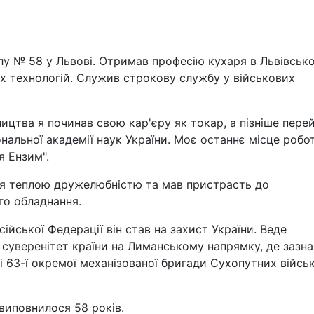
лу № 58 у Львові. Отримав професію кухаря в Львівськ
 технологій. Служив строкову службу у військових
ицтва я починав свою кар'єру як токар, а пізніше пер
нальної академії наук України. Моє останнє місце робо
я Ензим".
вся теплою дружелюбністю та мав пристрасть до
го обладнання.
йської Федерації він став на захист України. Веде
а суверенітет країни на Лиманському напрямку, де зазна
і 63-ї окремої механізованої бригади Сухопутних війсь
виповнилося 58 років.