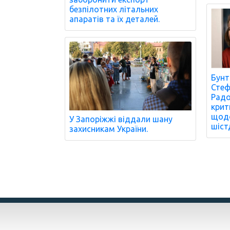
безпілотних літальних
апаратів та їх деталей.
Бунт
Стеф
Радо
крит
щодо
У Запоріжжі віддали шану
шіст
захисникам України.