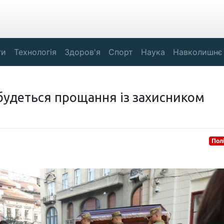
ги
Технологія
Здоров'я
Спорт
Наука
Навколишнє
дбудеться прощання із захисником
Пол