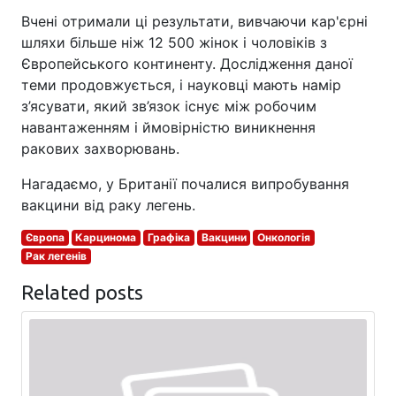
Вчені отримали ці результати, вивчаючи кар'єрні
шляхи більше ніж 12 500 жінок і чоловіків з
Європейського континенту. Дослідження даної
теми продовжується, і науковці мають намір
з’ясувати, який зв’язок існує між робочим
навантаженням і ймовірністю виникнення
ракових захворювань.
Нагадаємо, у Британії почалися випробування
вакцини від раку легень.
Європа
Карцинома
Графіка
Вакцини
Онкологія
Рак легенів
Related posts