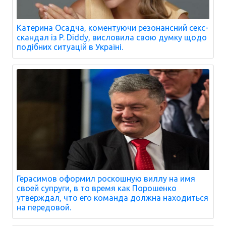
Катерина Осадча, коментуючи резонансний секс-
скандал із P. Diddy, висловила свою думку щодо
подібних ситуацій в Україні.
Герасимов оформил роскошную виллу на имя
своей супруги, в то время как Порошенко
утверждал, что его команда должна находиться
на передовой.